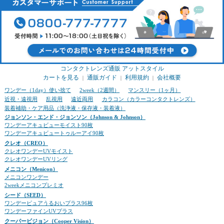
コンタクトレンズ通販 アットスタイル
カートを見る
通販ガイド
利用規約
会社概要
｜
｜
｜
ワンデー（1day）使い捨て
2week（2週間）
マンスリー（1ヶ月）
近視・遠視用
乱視用
遠近両用
カラコン（カラーコンタクトレンズ）
装着補助・ケア用品（洗浄液・保存液・装着液）
ジョンソン・エンド・ジョンソン（Johnson & Johnson）
ワンデーアキュビューモイスト90枚
ワンデーアキュビュートゥルーアイ90枚
クレオ（CREO）
クレオワンデーUVモイスト
クレオワンデーUVリング
メニコン（Menicon）
メニコンワンデー
2weekメニコンプレミオ
シード（SEED）
ワンデーピュアうるおいプラス96枚
ワンデーファインUVプラス
クーパービジョン（Cooper Vision）