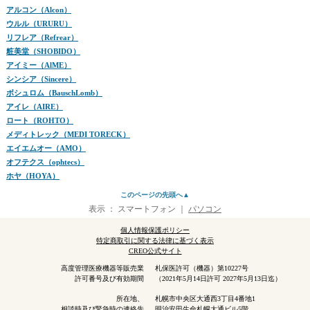
アルコン（Alcon）
ウルル（URURU）
リフレア（Refrear）
粧美堂（SHOBIDO）
アイミー（AlME）
シンシア（Sincere）
ボシュロム（BauschLomb）
アイレ（AIRE）
ロート（ROHTO）
メディトレック（MEDI TORECK）
エイエムオー（AMO）
オフテクス（ophtecs）
ホヤ（HOYA）
このページの先頭へ▲
表示 ：
スマートフォン
｜
パソコン
個人情報保護ポリシー
特定商取引に関する法律に基づく表示
CREO公式サイト
高度管理医療機器等販売業
札保医許可（機器）第10227号
許可番号及び有効期間
（2021年5月14日許可 2027年5月13日迄）
所在地、
札幌市中央区大通西3丁目4番地1
相談時及び緊急時の連絡先
明治安田生命札幌大通ビル5階