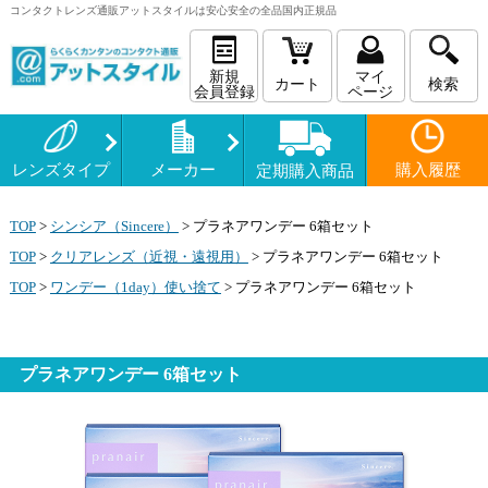
コンタクトレンズ
通販
アットスタイルは安心安全の全品国内正規品
新規
マイ
カート
検索
会員登録
ページ
レンズタイプ
メーカー
購入履歴
定期購入商品
TOP
>
シンシア（Sincere）
>
プラネアワンデー 6箱セット
TOP
>
クリアレンズ（近視・遠視用）
>
プラネアワンデー 6箱セット
TOP
>
ワンデー（1day）使い捨て
>
プラネアワンデー 6箱セット
プラネアワンデー 6箱セット