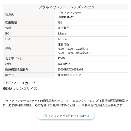
プラネアワンデー レンズスペック
プラネアワンデー
製品名
Pranair 1DAY
交換期限
1日
装用
終日装用
BC
8.8mm
DIA
14.1mm
球面度数
度数
-0.50～-6.00（0.25刻み）
-6.00～-10.00（0.50刻み）
含水率（％）
47.0%
枚数
1箱30枚入
医療機器承認番号
23000BZX00253A03
販売元
株式会社シンシア
※BC：ベースカーブ
※DIA：レンズサイズ
プラネアワンデー 6箱セットの商品詳細ページです。※コンタクトレンズは高度管理医療機器で
す。必ず眼科医の検査・処方を受けてお買い求めください。※装用感には個人差があります。
プラネアワンデー 6箱セットTOPへ↑