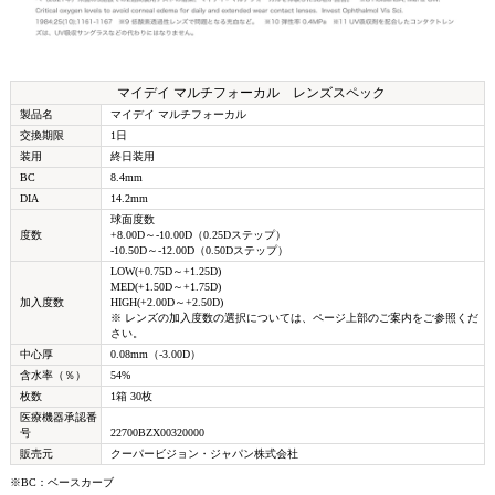
マイデイ マルチフォーカル レンズスペック
製品名
マイデイ マルチフォーカル
交換期限
1日
装用
終日装用
BC
8.4mm
DIA
14.2mm
球面度数
度数
+8.00D～-10.00D（0.25Dステップ）
-10.50D～-12.00D（0.50Dステップ）
LOW(+0.75D～+1.25D)
MED(+1.50D～+1.75D)
加入度数
HIGH(+2.00D～+2.50D)
※ レンズの加入度数の選択については、ページ上部のご案内をご参照くだ
さい。
中心厚
0.08mm（-3.00D）
含水率（％）
54%
枚数
1箱 30枚
医療機器承認番
号
22700BZX00320000
販売元
クーパービジョン・ジャパン株式会社
※BC：ベースカーブ