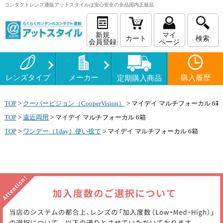
コンタクトレンズ
通販
アットスタイルは安心安全の全品国内正規品
新規
マイ
カート
検索
会員登録
ページ
レンズタイプ
メーカー
購入履歴
定期購入商品
TOP
>
クーパービジョン（CooperVision）
>
マイデイ マルチフォーカル 6箱
TOP
>
遠近両用
>
マイデイ マルチフォーカル 6箱
TOP
>
ワンデー（1day）使い捨て
>
マイデイ マルチフォーカル 6箱