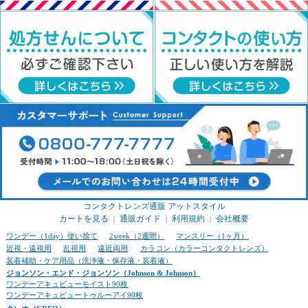
コンタクトレンズ通販 アットスタイル
カートを見る
通販ガイド
利用規約
会社概要
｜
｜
｜
ワンデー（1day）使い捨て
2week（2週間）
マンスリー（1ヶ月）
近視・遠視用
乱視用
遠近両用
カラコン（カラーコンタクトレンズ）
装着補助・ケア用品（洗浄液・保存液・装着液）
ジョンソン・エンド・ジョンソン（Johnson & Johnson）
ワンデーアキュビューモイスト90枚
ワンデーアキュビュートゥルーアイ90枚