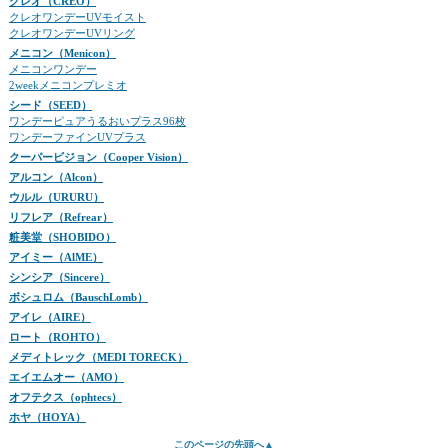
クレオ（CREO）
クレオワンデーUVモイスト
クレオワンデーUVリング
メニコン（Menicon）
メニコンワンデー
2weekメニコンプレミオ
シード（SEED）
ワンデーピュアうるおいプラス96枚
ワンデーファインUVプラス
クーパービジョン（Cooper Vision）
アルコン（Alcon）
ウルル（URURU）
リフレア（Refrear）
粧美堂（SHOBIDO）
アイミー（AlME）
シンシア（Sincere）
ボシュロム（BauschLomb）
アイレ（AIRE）
ロート（ROHTO）
メディトレック（MEDI TORECK）
エイエムオー（AMO）
オフテクス（ophtecs）
ホヤ（HOYA）
このページの先頭へ▲