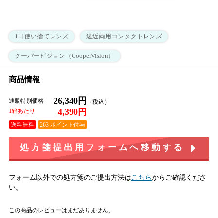
1日使い捨てレンズ
遠近両用コンタクトレンズ
クーパービジョン（CooperVision）
商品情報
26,340円
通販特別価格
4,390円
1箱あたり
送料無料
263 ポイント付与
処方箋提出用フォームへ移動する
フォーム以外での処方箋のご提出方法は
こちら
からご確認くださ
い。
この商品のレビューはまだありません。