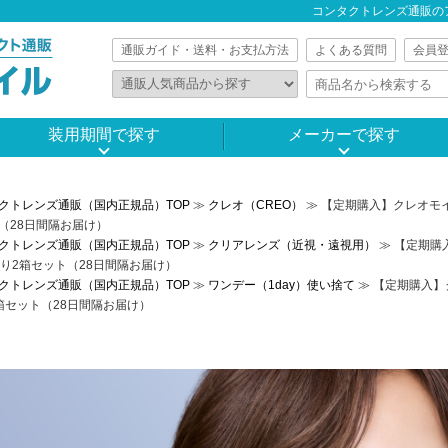
コンタクトレンズ通販の
通販ガイド・送料・お支払方法
よくある質問
会員
装用期間で探す
メーカーで探す
クトレンズ通販（国内正規品）TOP
≫
クレオ（CREO）
≫ 【定期購入】クレオモ
（28日間隔お届け）
クトレンズ通販（国内正規品）TOP
≫
クリアレンズ（近視・遠視用）
≫ 【定期購
入り2箱セット（28日間隔お届け）
クトレンズ通販（国内正規品）TOP
≫
ワンデー（1day）使い捨て
≫ 【定期購入】
箱セット（28日間隔お届け）