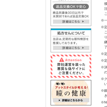
※
※
※
※
※
※
※
※