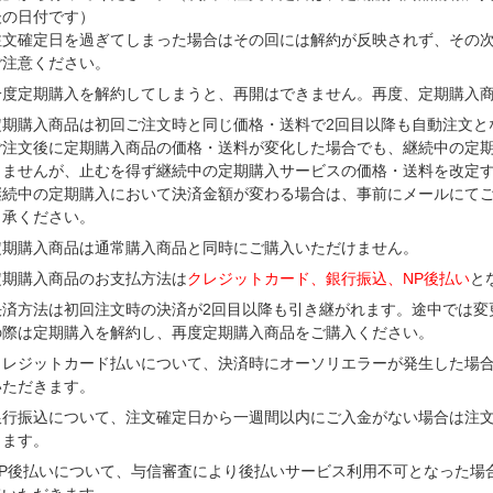
後の日付です）
注文確定日を過ぎてしまった場合はその回には解約が反映されず、その
ご注意ください。
一度定期購入を解約してしまうと、再開はできません。再度、定期購入
定期購入商品は初回ご注文時と同じ価格・送料で2回目以降も自動注文と
ご注文後に定期購入商品の価格・送料が変化した場合でも、継続中の定
りませんが、止むを得ず継続中の定期購入サービスの価格・送料を改定
継続中の定期購入において決済金額が変わる場合は、事前にメールにて
了承ください。
定期購入商品は通常購入商品と同時にご購入いただけません。
定期購入商品のお支払方法は
クレジットカード、銀行振込、NP後払い
と
決済方法は初回注文時の決済が2回目以降も引き継がれます。途中では変
の際は定期購入を解約し、再度定期購入商品をご購入ください。
クレジットカード払いについて、決済時にオーソリエラーが発生した場
いただきます。
銀行振込について、注文確定日から一週間以内にご入金がない場合は注
きます。
NP後払いについて、与信審査により後払いサービス利用不可となった場