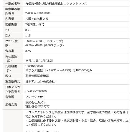
一般的名称
再使用可能な視力補正用色付コンタクトレンズ
医療機器承
認番号
22800BZX00370000
内容量
片眼 / 1箱6枚入り
交換期限
2週間使い捨て
B.C
8.7
DIA
14.5
PWR（度
+6.00 ~ -6.00（0.25ステップ）
数）
-6.50 ~ -10.00（0.50ステップ）
含水率
33%
円柱度数
（D）
-0.75/-1.25/-1.75/-2.25
円柱軸度
180/160/90/20
（°）
※プラス度数（＋6.00D ~ ＋0.25D）は180°/90°のみ
区分
高度管理医療機器
製造販売元
日本アルコン株式会社
日本アルコ
ン承認番号
JP-AHG-2300008
製造国
マレーシア他
株式会社カズマ
広告文責
TEL 0800-777-7777
・コンタクトレンズは高度管理医療機器です。必ず眼科医の検査・処方を受け
てからお求めください。
・ご使用前に必ず添付文書（取扱説明書）をよく読み、取扱い方法を守り、正
しく使用してください。