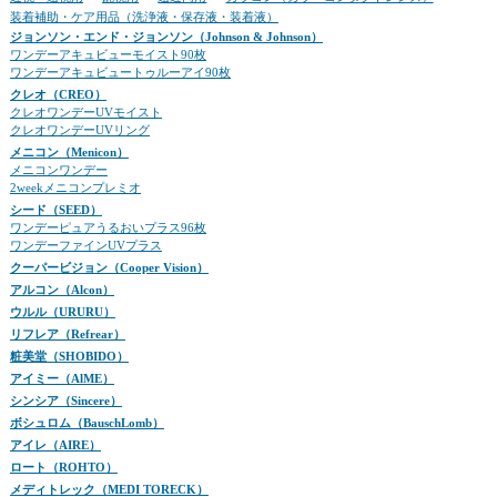
装着補助・ケア用品（洗浄液・保存液・装着液）
ジョンソン・エンド・ジョンソン（Johnson & Johnson）
ワンデーアキュビューモイスト90枚
ワンデーアキュビュートゥルーアイ90枚
クレオ（CREO）
クレオワンデーUVモイスト
クレオワンデーUVリング
メニコン（Menicon）
メニコンワンデー
2weekメニコンプレミオ
シード（SEED）
ワンデーピュアうるおいプラス96枚
ワンデーファインUVプラス
クーパービジョン（Cooper Vision）
アルコン（Alcon）
ウルル（URURU）
リフレア（Refrear）
粧美堂（SHOBIDO）
アイミー（AlME）
シンシア（Sincere）
ボシュロム（BauschLomb）
アイレ（AIRE）
ロート（ROHTO）
メディトレック（MEDI TORECK）