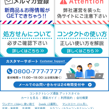
コンタクトレンズ通販 アットスタイル
カートを見る
通販ガイド
利用規約
会社概要
｜
｜
｜
ワンデー（1day）使い捨て
2week（2週間）
マンスリー（1ヶ月）
近視・遠視用
乱視用
遠近両用
カラコン（カラーコンタクトレンズ）