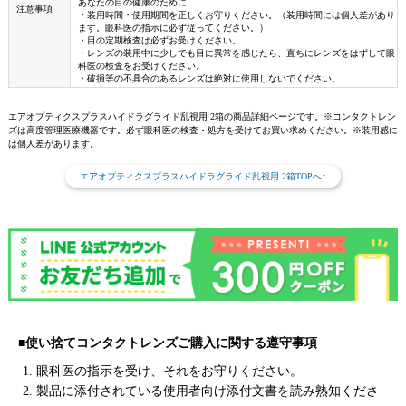
あなたの目の健康のために
注意事項
・装用時間・使用期間を正しくお守りください。（装用時間には個人差があり
ます。眼科医の指示に必ず従ってください。）
・目の定期検査は必ずお受けください。
・レンズの装用中に少しでも目に異常を感じたら、直ちにレンズをはずして眼
科医の検査をお受けください。
・破損等の不具合のあるレンズは絶対に使用しないでください。
エアオプティクスプラスハイドラグライド乱視用 2箱の商品詳細ページです。※コンタクトレン
ズは高度管理医療機器です。必ず眼科医の検査・処方を受けてお買い求めください。※装用感に
は個人差があります。
エアオプティクスプラスハイドラグライド乱視用 2箱TOPへ↑
■使い捨てコンタクトレンズご購入に関する遵守事項
1. 眼科医の指示を受け、それをお守りください。
2. 製品に添付されている使用者向け添付文書を読み熟知くださ