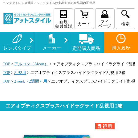
コンタクトレンズ
通販
アットスタイルは安心安全の全品国内正規品
新規
マイ
カート
検索
会員登録
ページ
レンズタイプ
メーカー
購入履歴
定期購入商品
TOP
>
アルコン（Alcon）
>
エアオプティクスプラスハイドラグライド乱視用
TOP
>
乱視用
>
エアオプティクスプラスハイドラグライド乱視用 2箱
TOP
>
2week（2週間）用
>
エアオプティクスプラスハイドラグライド乱視用
エアオプティクスプラスハイドラグライド乱視用 2箱