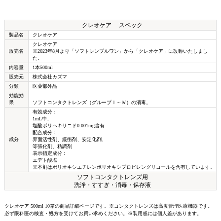
クレオケア スペック
製品名
クレオケア
クレオケア
販売名
※2023年8月より「ソフトシンプルワン」から「クレオケア」に改称いたしまし
た。
内容量
1本500ml
販売元
株式会社カズマ
分類
医薬部外品
効能効
果
ソフトコンタクトレンズ（グループⅠ～Ⅳ）の消毒。
有効成分：
1mL中、
塩酸ポリヘキサニド0.001mg含有
配合成分：
成分
界面活性剤、緩衝剤、安定化剤、
等張化剤、粘調剤
表示指定成分：
エデト酸塩
※本剤はポリオキシエチレンポリオキシプロピレングリコールを含有しています。
ソフトコンタクトレンズ用
洗浄・すすぎ・消毒・保存液
クレオケア 500ml 10箱の商品詳細ページです。※コンタクトレンズは高度管理医療機器です。
必ず眼科医の検査・処方を受けてお買い求めください。※装用感には個人差があります。