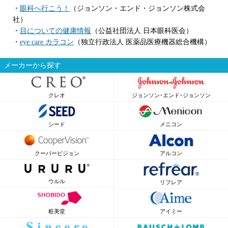
・
眼科へ行こう！
（ジョンソン・エンド・ジョンソン株式会
社）
・
目についての健康情報
（公益社団法人 日本眼科医会）
・
eye care カラコン
（独立行政法人 医薬品医療機器総合機構）
メーカーから探す
クレオ
ジョンソン･エンド･ジョンソン
シード
メニコン
クーパービジョン
アルコン
ウルル
リフレア
粧美堂
アイミー