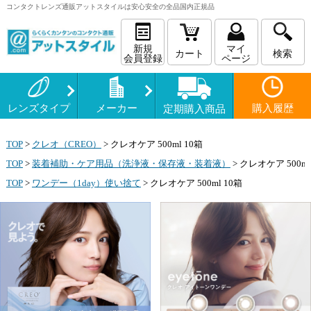
コンタクトレンズ
通販
アットスタイルは安心安全の全品国内正規品
新規
マイ
カート
検索
会員登録
ページ
レンズタイプ
メーカー
購入履歴
定期購入商品
TOP
>
クレオ（CREO）
>
クレオケア 500ml 10箱
TOP
>
装着補助・ケア用品（洗浄液・保存液・装着液）
>
クレオケア 500ml
TOP
>
ワンデー（1day）使い捨て
>
クレオケア 500ml 10箱