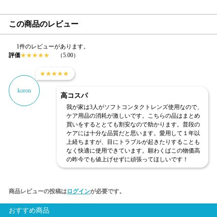
この商品のレビュー
1件のレビューがあります。
評価
★
★
★
★
★
（5.00）
★
★
★
★
★
koron
高コスパ
我が家は3人がソフトコンタクトレンズ使用なので、
ケア用品の消耗が激しいです。こちらの品はまとめ
買いをするととても割安なので助かります。普段の
ケアには十分な品質だと思います。愛用して１年以
上経ちますが、目にトラブルが起きたりすることも
なく快適に使用できています。願わくばこの物価高
の昨今でも値上げせずに頑張ってほしいです！
商品レビューの投稿は
ログイン
が必要です。
おすすめ商品