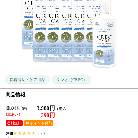
装着補助・ケア用品
クレオ（CREO）
商品情報
3,980円
通販特別価格
398円
1本あたり
送料無料
39 ポイント付与
★
★
★
★
★
評価
（5.00）