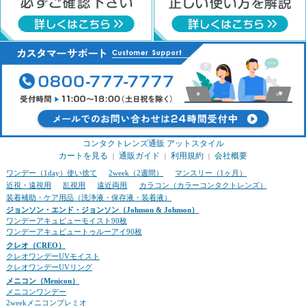
コンタクトレンズ通販 アットスタイル
カートを見る
通販ガイド
利用規約
会社概要
｜
｜
｜
ワンデー（1day）使い捨て
2week（2週間）
マンスリー（1ヶ月）
近視・遠視用
乱視用
遠近両用
カラコン（カラーコンタクトレンズ）
装着補助・ケア用品（洗浄液・保存液・装着液）
ジョンソン・エンド・ジョンソン（Johnson & Johnson）
ワンデーアキュビューモイスト90枚
ワンデーアキュビュートゥルーアイ90枚
クレオ（CREO）
クレオワンデーUVモイスト
クレオワンデーUVリング
メニコン（Menicon）
メニコンワンデー
2weekメニコンプレミオ