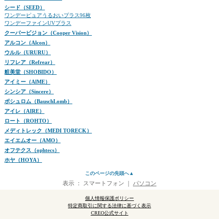
シード（SEED）
ワンデーピュアうるおいプラス96枚
ワンデーファインUVプラス
クーパービジョン（Cooper Vision）
アルコン（Alcon）
ウルル（URURU）
リフレア（Refrear）
粧美堂（SHOBIDO）
アイミー（AlME）
シンシア（Sincere）
ボシュロム（BauschLomb）
アイレ（AIRE）
ロート（ROHTO）
メディトレック（MEDI TORECK）
エイエムオー（AMO）
オフテクス（ophtecs）
ホヤ（HOYA）
このページの先頭へ▲
表示 ：
スマートフォン
｜
パソコン
個人情報保護ポリシー
特定商取引に関する法律に基づく表示
CREO公式サイト