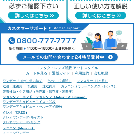
コンタクトレンズ通販 アットスタイル
カートを見る
通販ガイド
利用規約
会社概要
｜
｜
｜
ワンデー（1day）使い捨て
2week（2週間）
マンスリー（1ヶ月）
近視・遠視用
乱視用
遠近両用
カラコン（カラーコンタクトレンズ）
装着補助・ケア用品（洗浄液・保存液・装着液）
ジョンソン・エンド・ジョンソン（Johnson & Johnson）
ワンデーアキュビューモイスト90枚
ワンデーアキュビュートゥルーアイ90枚
クレオ（CREO）
クレオワンデーUVモイスト
クレオワンデーUVリング
メニコン（Menicon）
メニコンワンデー