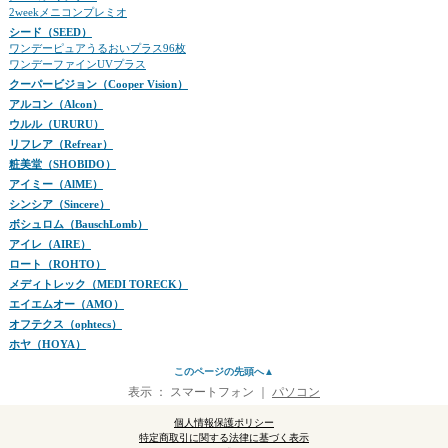
2weekメニコンプレミオ
シード（SEED）
ワンデーピュアうるおいプラス96枚
ワンデーファインUVプラス
クーパービジョン（Cooper Vision）
アルコン（Alcon）
ウルル（URURU）
リフレア（Refrear）
粧美堂（SHOBIDO）
アイミー（AlME）
シンシア（Sincere）
ボシュロム（BauschLomb）
アイレ（AIRE）
ロート（ROHTO）
メディトレック（MEDI TORECK）
エイエムオー（AMO）
オフテクス（ophtecs）
ホヤ（HOYA）
このページの先頭へ▲
表示 ：
スマートフォン
｜
パソコン
個人情報保護ポリシー
特定商取引に関する法律に基づく表示