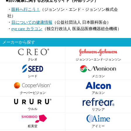
■目の健康に関するお役立ちサイト（外部リンク）
・
眼科へ行こう！
（ジョンソン・エンド・ジョンソン株式会
社）
・
目についての健康情報
（公益社団法人 日本眼科医会）
・
eye care カラコン
（独立行政法人 医薬品医療機器総合機構）
メーカーから探す
クレオ
ジョンソン･エンド･ジョンソン
シード
メニコン
クーパービジョン
アルコン
ウルル
リフレア
粧美堂
アイミー