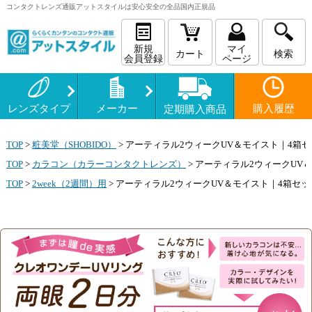
コンタクトレンズ
通販
アットスタイルは安心安全の全品国内正規品
新規
マイ
カート
検索
会員登録
ページ
レンズタイプ
メーカー
購入履歴
定期購入商品
TOP
>
粧美堂（SHOBIDO）
>
アーティラル2ウィークUV＆モイスト｜4箱セ
TOP
>
カラコン（カラーコンタクトレンズ）
>
アーティラル2ウィークUV
TOP
>
2week（2週間）用
>
アーティラル2ウィークUV＆モイスト｜4箱セッ