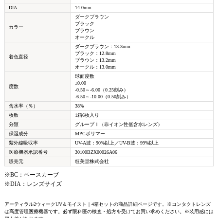
DIA
14.0mm
ダークブラウン
ブラック
カラー
ブラウン
オークル
ダークブラウン：13.3mm
ブラック：12.8mm
着色直径
ブラウン：13.2mm
オークル：13.0mm
球面度数
±0.00
度数
-0.50～-6.00（0.25刻み）
-6.50～-10.00（0.50刻み）
含水率（％）
38%
枚数
1箱6枚入り
分類
グループⅠ（非イオン性低含水レンズ）
保湿成分
MPCポリマー
紫外線吸収率
UV-A波：90%以上／UV-B波：99%以上
医療機器承認番号
30100BZX00026A06
販売元
粧美堂株式会社
※BC：ベースカーブ
※DIA：レンズサイズ
アーティラル2ウィークUV＆モイスト｜4箱セットの商品詳細ページです。※コンタクトレンズ
は高度管理医療機器です。必ず眼科医の検査・処方を受けてお買い求めください。※装用感には