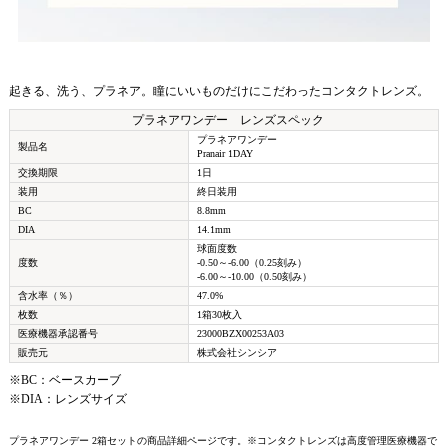
起きる、洗う、プラネア。瞳にいいものだけにこだわったコンタクトレンズ。
プラネアワンデー レンズスペック
プラネアワンデー
製品名
Pranair 1DAY
交換期限
1日
装用
終日装用
BC
8.8mm
DIA
14.1mm
球面度数
度数
-0.50～-6.00（0.25刻み）
-6.00～-10.00（0.50刻み）
含水率（％）
47.0%
枚数
1箱30枚入
医療機器承認番号
23000BZX00253A03
販売元
株式会社シンシア
※BC：ベースカーブ
※DIA：レンズサイズ
プラネアワンデー 2箱セットの商品詳細ページです。※コンタクトレンズは高度管理医療機器で