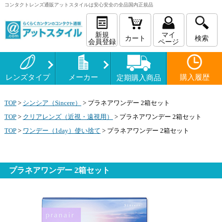
コンタクトレンズ
通販
アットスタイルは安心安全の全品国内正規品
新規
マイ
カート
検索
会員登録
ページ
レンズタイプ
メーカー
購入履歴
定期購入商品
TOP
>
シンシア（Sincere）
>
プラネアワンデー 2箱セット
TOP
>
クリアレンズ（近視・遠視用）
>
プラネアワンデー 2箱セット
TOP
>
ワンデー（1day）使い捨て
>
プラネアワンデー 2箱セット
プラネアワンデー 2箱セット