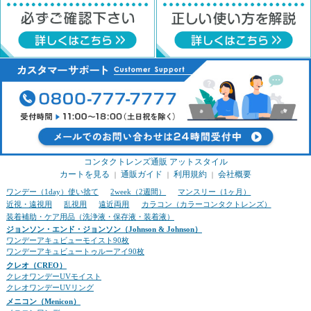
コンタクトレンズ通販 アットスタイル
カートを見る
通販ガイド
利用規約
会社概要
｜
｜
｜
ワンデー（1day）使い捨て
2week（2週間）
マンスリー（1ヶ月）
近視・遠視用
乱視用
遠近両用
カラコン（カラーコンタクトレンズ）
装着補助・ケア用品（洗浄液・保存液・装着液）
ジョンソン・エンド・ジョンソン（Johnson & Johnson）
ワンデーアキュビューモイスト90枚
ワンデーアキュビュートゥルーアイ90枚
クレオ（CREO）
クレオワンデーUVモイスト
クレオワンデーUVリング
メニコン（Menicon）