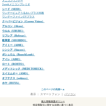
メニコンワンデー
2weekメニコンプレミオ
シード（SEED）
ワンデーピュアうるおいプラス96枚
ワンデーファインUVプラス
クーパービジョン（Cooper Vision）
アルコン（Alcon）
ウルル（URURU）
リフレア（Refrear）
粧美堂（SHOBIDO）
アイミー（AlME）
シンシア（Sincere）
ボシュロム（BauschLomb）
アイレ（AIRE）
ロート（ROHTO）
メディトレック（MEDI TORECK）
エイエムオー（AMO）
オフテクス（ophtecs）
ホヤ（HOYA）
このページの先頭へ▲
表示 ：
スマートフォン
｜
パソコン
個人情報保護ポリシー
特定商取引に関する法律に基づく表示