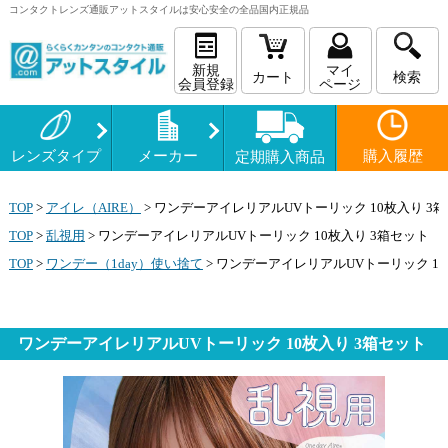
コンタクトレンズ
通販
アットスタイルは安心安全の全品国内正規品
新規
マイ
カート
検索
会員登録
ページ
レンズタイプ
メーカー
購入履歴
定期購入商品
TOP
>
アイレ（AIRE）
>
ワンデーアイレリアルUVトーリック 10枚入り 3
TOP
>
乱視用
>
ワンデーアイレリアルUVトーリック 10枚入り 3箱セット
TOP
>
ワンデー（1day）使い捨て
>
ワンデーアイレリアルUVトーリック 10
ワンデーアイレリアルUVトーリック 10枚入り 3箱セット