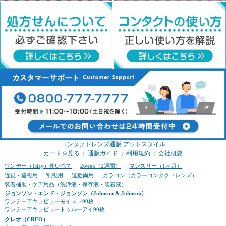
コンタクトレンズ通販 アットスタイル
カートを見る
通販ガイド
利用規約
会社概要
｜
｜
｜
ワンデー（1day）使い捨て
2week（2週間）
マンスリー（1ヶ月）
近視・遠視用
乱視用
遠近両用
カラコン（カラーコンタクトレンズ）
装着補助・ケア用品（洗浄液・保存液・装着液）
ジョンソン・エンド・ジョンソン（Johnson & Johnson）
ワンデーアキュビューモイスト90枚
ワンデーアキュビュートゥルーアイ90枚
クレオ（CREO）