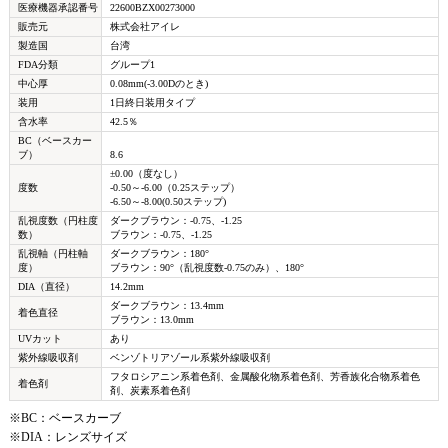
医療機器承認番号
22600BZX00273000
販売元
株式会社アイレ
製造国
台湾
FDA分類
グループ1
中心厚
0.08mm(-3.00Dのとき)
装用
1日終日装用タイプ
含水率
42.5％
BC（ベースカー
ブ）
8.6
±0.00（度なし）
度数
-0.50～-6.00（0.25ステップ）
-6.50～-8.00(0.50ステップ)
乱視度数（円柱度
ダークブラウン：-0.75、-1.25
数）
ブラウン：-0.75、-1.25
乱視軸（円柱軸
ダークブラウン：180°
度）
ブラウン：90°（乱視度数-0.75のみ）、180°
DIA（直径）
14.2mm
ダークブラウン：13.4mm
着色直径
ブラウン：13.0mm
UVカット
あり
紫外線吸収剤
ベンゾトリアゾール系紫外線吸収剤
フタロシアニン系着色剤、金属酸化物系着色剤、芳香族化合物系着色
着色剤
剤、炭素系着色剤
※BC：ベースカーブ
※DIA：レンズサイズ