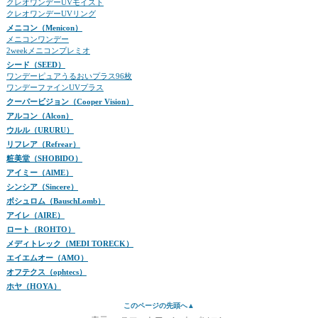
クレオワンデーUVモイスト
クレオワンデーUVリング
メニコン（Menicon）
メニコンワンデー
2weekメニコンプレミオ
シード（SEED）
ワンデーピュアうるおいプラス96枚
ワンデーファインUVプラス
クーパービジョン（Cooper Vision）
アルコン（Alcon）
ウルル（URURU）
リフレア（Refrear）
粧美堂（SHOBIDO）
アイミー（AlME）
シンシア（Sincere）
ボシュロム（BauschLomb）
アイレ（AIRE）
ロート（ROHTO）
メディトレック（MEDI TORECK）
エイエムオー（AMO）
オフテクス（ophtecs）
ホヤ（HOYA）
このページの先頭へ▲