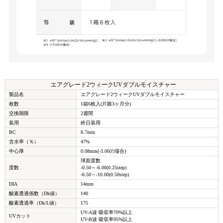
エアグレード2ウィークUVダブルモイスチャー
製品名
エアグレード2ウィークUVダブルモイスチャー
枚数
1箱6枚入(片眼3ヶ月分)
交換期限
2週間
装用
終日装用
BC
8.7mm
含水率（％）
47%
中心厚
0.08mm(-3.00の場合)
球面度数
度数
-0.50～-6.00(0.25step)
-6.50～-10.00(0.50step)
DIA
14mm
酸素透過係数（Dk値）
140
酸素透過率（Dk/L値）
175
UV-A波 吸収率70%以上
UVカット
UV-B波 吸収率95%以上