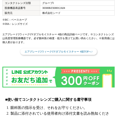
コンタクトレンズ分類
グループI
医療機器承認番号
30300BZX00012A04
販売元
株式会社シード
※BC：ベースカーブ
※DIA：レンズサイズ
エアグレード2ウィークUVダブルモイスチャー 4箱の商品詳細ページです。※コンタクトレンズ
は高度管理医療機器です。必ず眼科医の検査・処方を受けてお買い求めください。※装用感には
個人差があります。
エアグレード2ウィークUVダブルモイスチャー 4箱TOPへ↑
■使い捨てコンタクトレンズご購入に関する遵守事項
1. 眼科医の指示を受け、それをお守りください。
2. 製品に添付されている使用者向け添付文書を読み熟知くださ