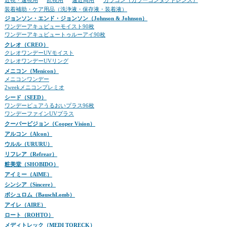
近視・遠視用
乱視用
遠近両用
カラコン（カラーコンタクトレンズ）
装着補助・ケア用品（洗浄液・保存液・装着液）
ジョンソン・エンド・ジョンソン（Johnson & Johnson）
ワンデーアキュビューモイスト90枚
ワンデーアキュビュートゥルーアイ90枚
クレオ（CREO）
クレオワンデーUVモイスト
クレオワンデーUVリング
メニコン（Menicon）
メニコンワンデー
2weekメニコンプレミオ
シード（SEED）
ワンデーピュアうるおいプラス96枚
ワンデーファインUVプラス
クーパービジョン（Cooper Vision）
アルコン（Alcon）
ウルル（URURU）
リフレア（Refrear）
粧美堂（SHOBIDO）
アイミー（AlME）
シンシア（Sincere）
ボシュロム（BauschLomb）
アイレ（AIRE）
ロート（ROHTO）
メディトレック（MEDI TORECK）