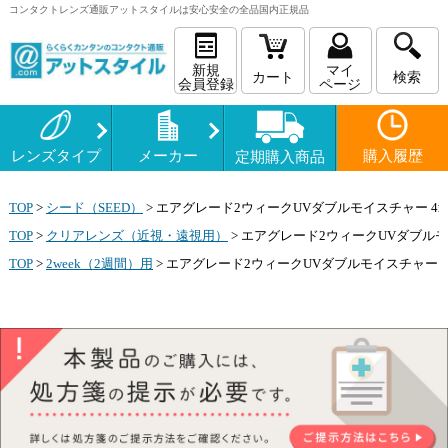
コンタクトレンズ
通販
アットスタイルは安心安全の全品国内正規品
新規
マイ
カート
検索
会員登録
ページ
レンズタイプ
メーカー
購入履歴
定期購入商品
TOP
>
シード（SEED）
>
エアグレード2ウィークUVダブルモイスチャー 4
TOP
>
クリアレンズ（近視・遠視用）
>
エアグレード2ウィークUVダブルモ
TOP
>
2week（2週間）用
>
エアグレード2ウィークUVダブルモイスチャー 