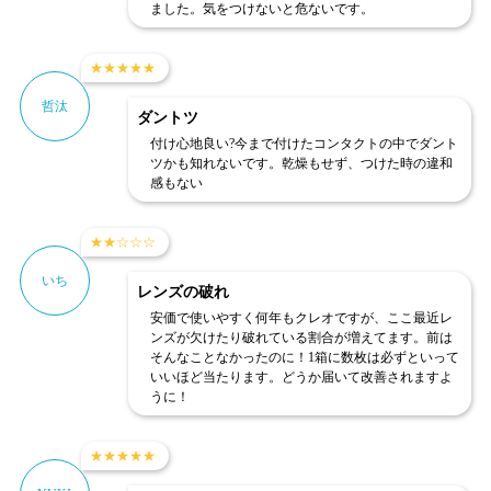
ました。気をつけないと危ないです。
★
★
★
★
★
哲汰
ダントツ
付け心地良い?今まで付けたコンタクトの中でダント
ツかも知れないです。乾燥もせず、つけた時の違和
感もない
★
★
☆
☆
☆
いち
レンズの破れ
安価で使いやすく何年もクレオですが、ここ最近レ
ンズが欠けたり破れている割合が増えてます。前は
そんなことなかったのに！1箱に数枚は必ずといって
いいほど当たります。どうか届いて改善されますよ
うに！
★
★
★
★
★