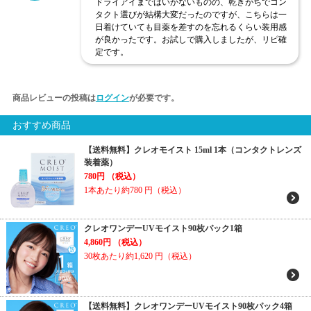
ドライアイまではいかないものの、乾きがちでコン
タクト選びが結構大変だったのですが、こちらは一
日着けていても目薬を差すのを忘れるくらい装用感
が良かったです。お試しで購入しましたが、リピ確
定です。
商品レビューの投稿は
ログイン
が必要です。
おすすめ商品
【送料無料】クレオモイスト 15ml 1本（コンタクトレンズ
装着薬）
780円
（税込）
1本あたり約780
円（税込）
クレオワンデーUVモイスト90枚パック1箱
4,860円
（税込）
30枚あたり約1,620
円（税込）
【送料無料】クレオワンデーUVモイスト90枚パック4箱