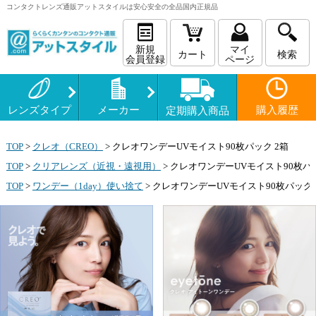
コンタクトレンズ
通販
アットスタイルは安心安全の全品国内正規品
新規
マイ
カート
検索
会員登録
ページ
レンズタイプ
メーカー
購入履歴
定期購入商品
TOP
>
クレオ（CREO）
>
クレオワンデーUVモイスト90枚パック 2箱
TOP
>
クリアレンズ（近視・遠視用）
>
クレオワンデーUVモイスト90枚パッ
TOP
>
ワンデー（1day）使い捨て
>
クレオワンデーUVモイスト90枚パック 