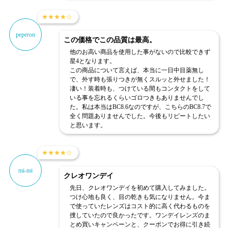
★
★
★
★
☆
peperon
この価格でこの品質は最高。
他のお高い商品を使用した事がないので比較できず
星4となります。
この商品について言えば、本当に一日中目薬無し
で、外す時も張りつきが無くスルッと外せました！
凄い！装着時も、つけている間もコンタクトをして
いる事を忘れるくらいゴロつきもありませんでし
た。私は本当はBC8.6なのですが、こちらのBC8.7で
全く問題ありませんでした。今後もリピートしたい
と思います。
★
★
★
★
☆
mi-mi
クレオワンデイ
先日、クレオワンデイを初めて購入してみました。
つけ心地も良く、目の乾きも気になりません。今ま
で使っていたレンズはコスト的に高く代わるものを
捜していたので良かったです。ワンデイレンズのま
とめ買いキャンペーンと、クーポンでお得に引き続