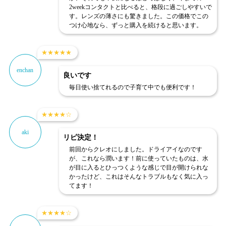
2weekコンタクトと比べると、格段に過ごしやすいで
す。レンズの薄さにも驚きました。この価格でこの
つけ心地なら、ずっと購入を続けると思います。
★
★
★
★
★
enchan
良いです
毎日使い捨てれるので子育て中でも便利です！
★
★
★
★
☆
aki
リピ決定！
前回からクレオにしました。ドライアイなのです
が、これなら潤います！前に使っていたものは、水
が目に入るとひっつくような感じで目が開けられな
かったけど、これはそんなトラブルもなく気に入っ
てます！
★
★
★
★
☆