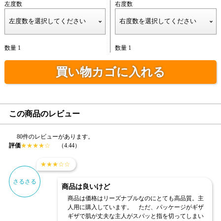
左度数
右度数
数量 1
数量 1
買い物カゴに入れる
この商品のレビュー
80件のレビューがあります。
評価
★
★
★
★
☆
（4.44）
★
★
★
☆
☆
さるさる
商品は良いけど
商品は価格はリーズナブルなのにとても高品質。主
人用に購入しています。 ただ、パッケージがギザ
ギザで肌が丈夫な主人がスパッと指を切ってしまい