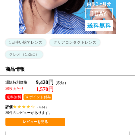
1日使い捨てレンズ
クリアコンタクトレンズ
クレオ（CREO）
商品情報
9,420円
通販特別価格
1,570円
30枚あたり
送料無料
94 ポイント付与
★
★
★
★
☆
評価
（4.44）
80件のレビューがあります。
レビューを見る