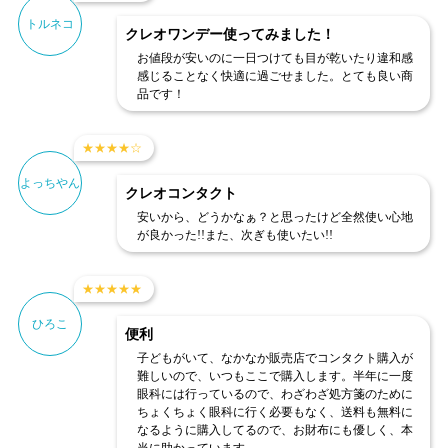
トルネコ
クレオワンデー使ってみました！
お値段が安いのに一日つけても目が乾いたり違和感
感じることなく快適に過ごせました。とても良い商
品です！
★
★
★
★
☆
よっちやん
クレオコンタクト
安いから、どうかなぁ？と思ったけど全然使い心地
が良かった!!また、次ぎも使いたい!!
★
★
★
★
★
ひろこ
便利
子どもがいて、なかなか販売店でコンタクト購入が
難しいので、いつもここで購入します。半年に一度
眼科には行っているので、わざわざ処方箋のために
ちょくちょく眼科に行く必要もなく、送料も無料に
なるように購入してるので、お財布にも優しく、本