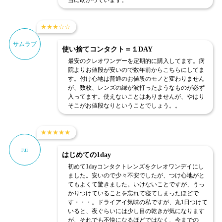
当に助かっています。
★
★
★
☆
☆
サムラブ
使い捨てコンタクト＝１DAY
最安のクレオワンデーを定期的に購入してます。病
院よりお値段が安いので数年前からこちらにしてま
す。付け心地は普通のお値段のモノと変わりません
が、数枚、レンズの縁が波打ったようなものが必ず
入ってます。使えないことはありませんが、やはり
そこがお値段なりということでしょう。。
★
★
★
★
★
rui
はじめての1day
初めて1dayコンタクトレンズをクレオワンデイにし
ました。安いので少々不安でしたが、つけ心地がと
てもよくて驚きました。いけないことですが、うっ
かりつけていることを忘れて寝てしまったほどで
す・・・。ドライアイ気味の私ですが、丸1日つけて
いると、夜ぐらいには少し目の乾きが気になります
が、それでも不快になるほどではなく、今までの