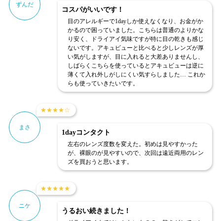
ずんだ
コスパがいいです！
目のアレルギーで1dayしか使えなくなり、お金がか
かるので困っていました。こちらは普通のよりかな
り安く、ドライアイ気味ですが特に目の乾きも感じ
ないです。アキュビューと比べると少しレンズが厚
い気がしますが、目に入れると大差ありませんし、
しばらくこちらを使っているとアキュビューは逆に
薄くて入れ外しがしにくい気すらしました… これか
らも使っていきたいです。
★
★
★
★
☆
まさ
1dayコンタクト
左右のレンズ度数を変えた。初めは見やすかった
が、裸眼のが見やすいので、次回は遠近両用のレン
ズを買おうと思います。
★
★
★
★
★
ニケ
うるおい続きました！