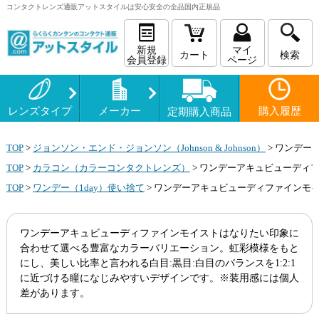
コンタクトレンズ
通販
アットスタイルは安心安全の全品国内正規品
新規
マイ
カート
検索
会員登録
ページ
レンズタイプ
メーカー
購入履歴
定期購入商品
TOP
>
ジョンソン・エンド・ジョンソン（Johnson & Johnson）
>
ワンデーア
TOP
>
カラコン（カラーコンタクトレンズ）
>
ワンデーアキュビューディファ
TOP
>
ワンデー（1day）使い捨て
>
ワンデーアキュビューディファインモイス
ワンデーアキュビューディファインモイストはなりたい印象に
合わせて選べる豊富なカラーバリエーション。虹彩模様をもと
にし、美しい比率と言われる白目:黒目:白目のバランスを1:2:1
に近づける瞳になじみやすいデザインです。※装用感には個人
差があります。