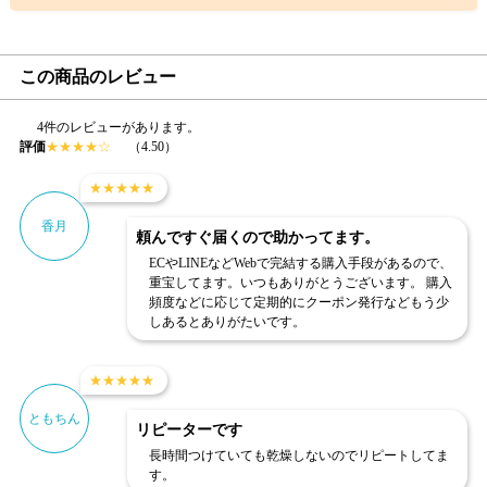
この商品のレビュー
4件のレビューがあります。
評価
★
★
★
★
☆
（4.50）
★
★
★
★
★
香月
頼んですぐ届くので助かってます。
ECやLINEなどWebで完結する購入手段があるので、
重宝してます。いつもありがとうございます。 購入
頻度などに応じて定期的にクーポン発行などもう少
しあるとありがたいです。
★
★
★
★
★
ともちん
リピーターです
長時間つけていても乾燥しないのでリピートしてま
す。