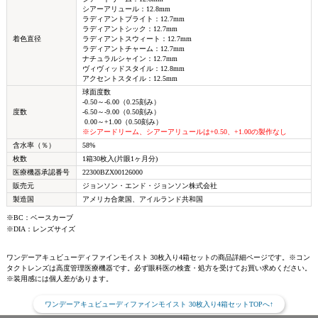
シアーアリュール：12.8mm
ラディアントブライト：12.7mm
ラディアントシック：12.7mm
着色直径
ラディアントスウィート：12.7mm
ラディアントチャーム：12.7mm
ナチュラルシャイン：12.7mm
ヴィヴィッドスタイル：12.8mm
アクセントスタイル：12.5mm
球面度数
-0.50～-6.00（0.25刻み）
度数
-6.50～-9.00（0.50刻み）
0.00～+1.00（0.50刻み）
※シアードリーム、シアーアリュールは+0.50、+1.00の製作なし
含水率（％）
58%
枚数
1箱30枚入(片眼1ヶ月分)
医療機器承認番号
22300BZX00126000
販売元
ジョンソン・エンド・ジョンソン株式会社
製造国
アメリカ合衆国、アイルランド共和国
※BC：ベースカーブ
※DIA：レンズサイズ
ワンデーアキュビューディファインモイスト 30枚入り4箱セットの商品詳細ページです。※コン
タクトレンズは高度管理医療機器です。必ず眼科医の検査・処方を受けてお買い求めください。
※装用感には個人差があります。
ワンデーアキュビューディファインモイスト 30枚入り4箱セットTOPへ↑