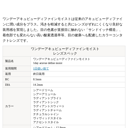
ワンデーアキュビューディファインモイストは従来のアキュビューディファイ
ンに潤い成分をプラス。渇きを軽減すると共にレンズがずれにくくなり良好な
装用感を実現しました。目の色素が直接目に触れない「サンドイッチ構造」、
着色部でも変わらない高い酸素透過率等、目の健康へも配慮したカラーコンタ
クトレンズです。
ワンデーアキュビューディファインモイスト
レンズスペック
ワンデーアキュビューディファインモイスト
製品名
1day acuvue define moist
装用期間
1日使い捨て
装用
終日装用
BC
8.5mm
DIA
14.2mm
シアードリーム
シアーアリュール
ラディアントブライト
ラディアントシック
カラー
ラディアントスウィート
ラディアントチャーム
ナチュラルシャイン
ヴィヴィッドスタイル
アクセントスタイル
シアードリーム：12.8mm