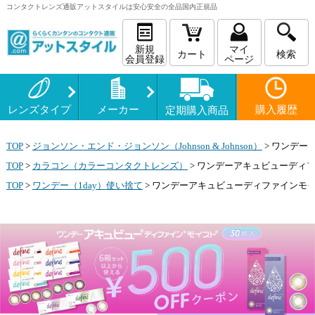
コンタクトレンズ
通販
アットスタイルは安心安全の全品国内正規品
新規
マイ
カート
検索
会員登録
ページ
レンズタイプ
メーカー
購入履歴
定期購入商品
TOP
>
ジョンソン・エンド・ジョンソン（Johnson & Johnson）
>
ワンデーア
TOP
>
カラコン（カラーコンタクトレンズ）
>
ワンデーアキュビューディフ
TOP
>
ワンデー（1day）使い捨て
>
ワンデーアキュビューディファインモイス