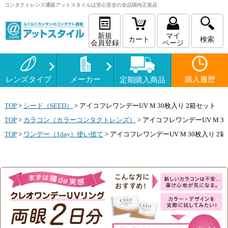
コンタクトレンズ
通販
アットスタイルは安心安全の全品国内正規品
新規
マイ
カート
検索
会員登録
ページ
レンズタイプ
メーカー
購入履歴
定期購入商品
TOP
>
シード（SEED）
>
アイコフレワンデーUV M 30枚入り 2箱セット
TOP
>
カラコン（カラーコンタクトレンズ）
>
アイコフレワンデーUV M 3
TOP
>
ワンデー（1day）使い捨て
>
アイコフレワンデーUV M 30枚入り 2