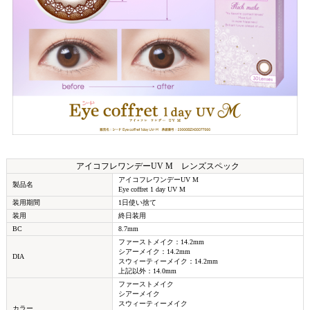
アイコフレワンデーUV M レンズスペック
アイコフレワンデーUV M
製品名
Eye coffret 1 day UV M
装用期間
1日使い捨て
装用
終日装用
BC
8.7mm
ファーストメイク：14.2mm
シアーメイク：14.2mm
DIA
スウィーティーメイク：14.2mm
上記以外：14.0mm
ファーストメイク
シアーメイク
スウィーティーメイク
カラー