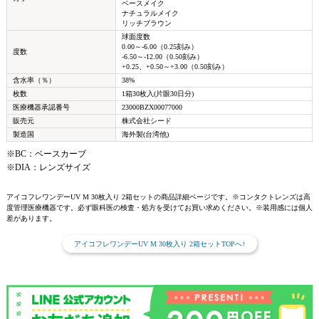
ベースメイク
ナチュラルメイク
リッチブラウン
球面度数
0.00～-6.00（0.25刻み）
度数
-6.50～-12.00（0.50刻み）
+0.25、+0.50～+3.00（0.50刻み）
含水率（％）
38%
枚数
1箱30枚入(片眼30日分)
医療機器承認番号
23000BZX00077000
販売元
株式会社シード
製造国
海外製(台湾他)
※BC：ベースカーブ
※DIA：レンズサイズ
アイコフレワンデーUV M 30枚入り 2箱セットの商品詳細ページです。※コンタクトレンズは高
度管理医療機器です。必ず眼科医の検査・処方を受けてお買い求めください。※装用感には個人
差があります。
アイコフレワンデーUV M 30枚入り 2箱セットTOPへ↑