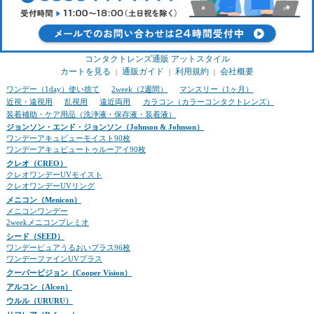
コンタクトレンズ通販 アットスタイル
カートを見る
通販ガイド
利用規約
会社概要
｜
｜
｜
ワンデー（1day）使い捨て
2week（2週間）
マンスリー（1ヶ月）
近視・遠視用
乱視用
遠近両用
カラコン（カラーコンタクトレンズ）
装着補助・ケア用品（洗浄液・保存液・装着液）
ジョンソン・エンド・ジョンソン（Johnson & Johnson）
ワンデーアキュビューモイスト90枚
ワンデーアキュビュートゥルーアイ90枚
クレオ（CREO）
クレオワンデーUVモイスト
クレオワンデーUVリング
メニコン（Menicon）
メニコンワンデー
2weekメニコンプレミオ
シード（SEED）
ワンデーピュアうるおいプラス96枚
ワンデーファインUVプラス
クーパービジョン（Cooper Vision）
アルコン（Alcon）
ウルル（URURU）