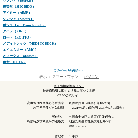
リフレア（Refrear）
粧美堂（SHOBIDO）
アイミー（AlME）
シンシア（Sincere）
ボシュロム（BauschLomb）
アイレ（AIRE）
ロート（ROHTO）
メディトレック（MEDI TORECK）
エイエムオー（AMO）
オフテクス（ophtecs）
ホヤ（HOYA）
このページの先頭へ▲
表示 ：
スマートフォン
｜
パソコン
個人情報保護ポリシー
特定商取引に関する法律に基づく表示
CREO公式サイト
高度管理医療機器等販売業
札保医許可（機器）第10227号
許可番号及び有効期間
（2021年5月14日許可 2027年5月13日迄）
所在地、
札幌市中央区大通西3丁目4番地1
相談時及び緊急時の連絡先
明治安田生命札幌大通ビル5階
0800-777-7777
管理者
竹中淳一