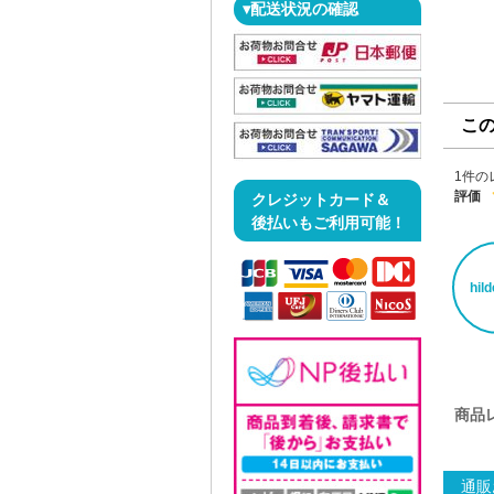
▾配送状況の確認
こ
1件の
評価
クレジットカード＆
後払いもご利用可能！
hil
商品
通販