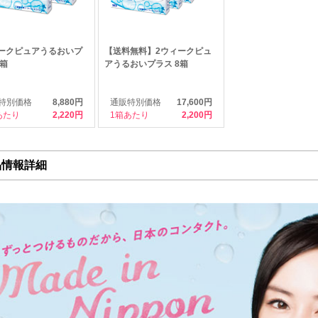
ークピュアうるおいプ
【送料無料】2ウィークピュ
4箱
アうるおいプラス 8箱
特別価格
8,880円
通販特別価格
17,600円
あたり
2,220
1箱あたり
2,200
品情報詳細