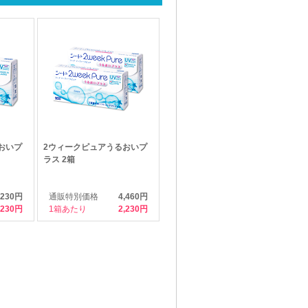
おいプ
2ウィークピュアうるおいプ
ラス 2箱
,230円
通販特別価格
4,460円
,230
1箱あたり
2,230