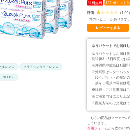
送料無料
132 ポイント
評価
（1.00
1件のレビューがあります
レビューを見る
ゆうパケットでお届けし
ゆうパケットはお届け先
発送後3～5日程度でお
沖縄県や離島は1週間
交換レンズ
クリアコンタクトレンズ
沖縄県はレターパック
（SEED）
ゆうパケットの規定の
換をご選択の場合は宅
詳細・ご注意事項はご
ご注文内容により上記
配送方法のご指定はで
こちらの商品はメーカーの
しています。
専用フォーム
から次のいず