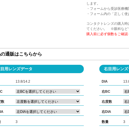
します。
・フォームから受診医療機
・フォーム内の「正しく使
コンタクトレンズの購入時
てください。 ※眼科など
購入前に必ず個数をご確認
品の通販はこちらから
左目用レンズデータ
右目用レンズ
13.8/14.2
DIA
13.
C
右BC
度数
右度数
IA
右DIA
量
3
数量
3