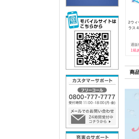
2ウィ
ラス 
通販
1箱
商