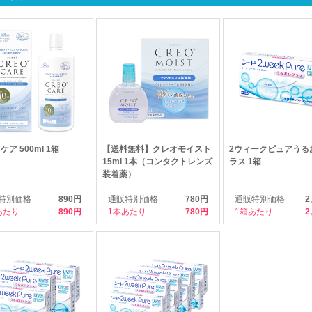
ア 500ml 1箱
【送料無料】クレオモイスト
2ウィークピュアうる
15ml 1本（コンタクトレンズ
ラス 1箱
装着薬）
特別価格
890円
通販特別価格
780円
通販特別価格
2
あたり
890
1本あたり
780
1箱あたり
2