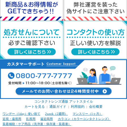
コンタクトレンズ通販 アットスタイル
カートを見る
通販ガイド
利用規約
会社概要
｜
｜
｜
ワンデー（1day）使い捨て
2week（2週間）
マンスリー（1ヶ月）
近視・遠視用
乱視用
遠近両用
カラコン（カラーコンタクトレンズ）
装着補助・ケア用品（洗浄液・保存液・装着液）