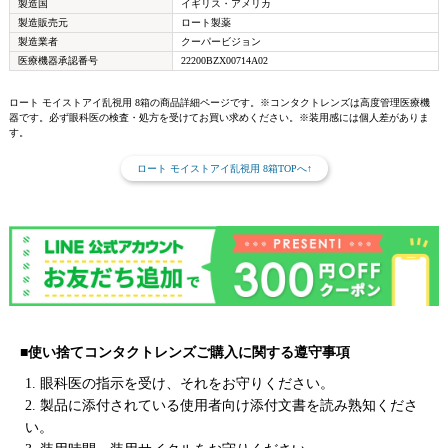
製造国
イギリス・アメリカ
製造販売元
ロート製薬
製造業者
クーパービジョン
医療機器承認番号
22200BZX00714A02
ロート モイストアイ乱視用 8箱の商品詳細ページです。※コンタクトレンズは高度管理医療機
器です。必ず眼科医の検査・処方を受けてお買い求めください。※装用感には個人差がありま
す。
ロート モイストアイ乱視用 8箱TOPへ↑
■使い捨てコンタクトレンズご購入に関する遵守事項
1. 眼科医の指示を受け、それをお守りください。
2. 製品に添付されている使用者向け添付文書を読み熟知くださ
い。