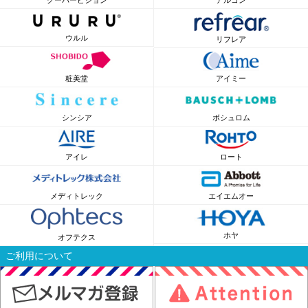
クーパービジョン
アルコン
ウルル
リフレア
粧美堂
アイミー
シンシア
ボシュロム
アイレ
ロート
メディトレック
エイエムオー
ホヤ
オフテクス
ご利用について