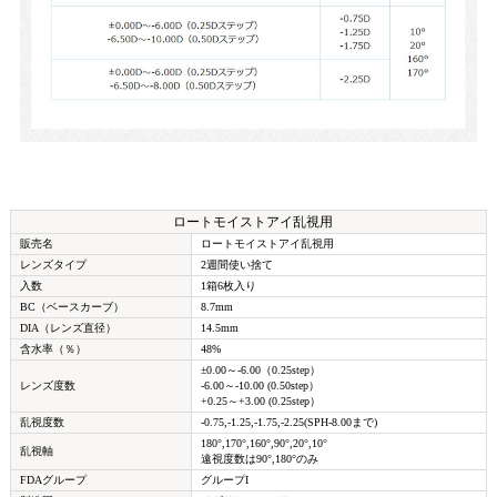
ロートモイストアイ乱視用
販売名
ロートモイストアイ乱視用
レンズタイプ
2週間使い捨て
入数
1箱6枚入り
BC（ベースカーブ）
8.7mm
DIA（レンズ直径）
14.5mm
含水率（％）
48%
±0.00～-6.00（0.25step）
レンズ度数
-6.00～-10.00 (0.50step）
+0.25～+3.00 (0.25step）
乱視度数
-0.75,-1.25,-1.75,-2.25(SPH-8.00まで)
180°,170°,160°,90°,20°,10°
乱視軸
遠視度数は90°,180°のみ
FDAグループ
グループI