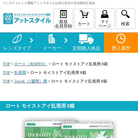
コンタクトレンズ
通販
アットスタイルは安心安全の全品国内正規品
新規
マイ
カート
検索
会員登録
ページ
レンズタイプ
メーカー
購入履歴
定期購入商品
TOP
>
ロート（ROHTO）
>
ロート モイストアイ乱視用 8箱
TOP
>
乱視用
>
ロート モイストアイ乱視用 8箱
TOP
>
2week（2週間）用
>
ロート モイストアイ乱視用 8箱
ロート モイストアイ乱視用 8箱