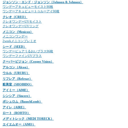
ジョンソン・エンド・ジョンソン（Johnson & Johnson）
ワンデーアキュビューモイスト90枚
ワンデーアキュビュートゥルーアイ90枚
クレオ（CREO）
クレオワンデーUVモイスト
クレオワンデーUVリング
メニコン（Menicon）
メニコンワンデー
2weekメニコンプレミオ
シード（SEED）
ワンデーピュアうるおいプラス96枚
ワンデーファインUVプラス
クーパービジョン（Cooper Vision）
アルコン（Alcon）
ウルル（URURU）
リフレア（Refrear）
粧美堂（SHOBIDO）
アイミー（AlME）
シンシア（Sincere）
ボシュロム（BauschLomb）
アイレ（AIRE）
ロート（ROHTO）
メディトレック（MEDI TORECK）
エイエムオー（AMO）