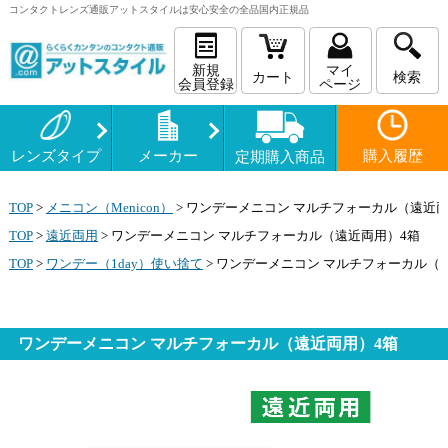
コンタクトレンズ
通販
アットスタイルは安心安全の全品国内正規品
新規
マイ
カート
検索
会員登録
ページ
レンズタイプ
メーカー
購入履歴
定期購入商品
TOP
>
メニコン（Menicon）
>
ワンデーメニコン マルチフォーカル（遠近両
TOP
>
遠近両用
>
ワンデーメニコン マルチフォーカル（遠近両用）4箱
TOP
>
ワンデー（1day）使い捨て
>
ワンデーメニコン マルチフォーカル（
ワンデーメニコン マルチフォーカル（遠近両用）4箱