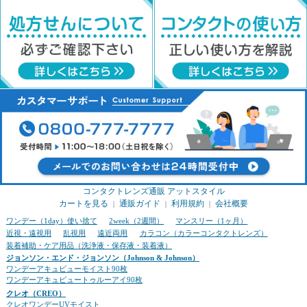
コンタクトレンズ通販 アットスタイル
カートを見る
通販ガイド
利用規約
会社概要
｜
｜
｜
ワンデー（1day）使い捨て
2week（2週間）
マンスリー（1ヶ月）
近視・遠視用
乱視用
遠近両用
カラコン（カラーコンタクトレンズ）
装着補助・ケア用品（洗浄液・保存液・装着液）
ジョンソン・エンド・ジョンソン（Johnson & Johnson）
ワンデーアキュビューモイスト90枚
ワンデーアキュビュートゥルーアイ90枚
クレオ（CREO）
クレオワンデーUVモイスト