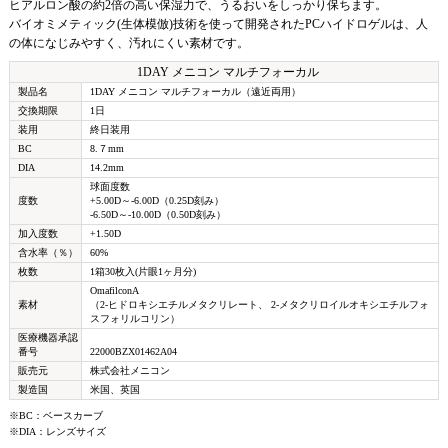
ヒアルロン酸の約2倍の高い保湿力で、うるおいをしっかり保ちます。
バイオミメティック(生体模倣)技術を使って開発されたPCハイドロゲルは、人
の体になじみやすく、汚れにくい素材です。
1DAY メニコン マルチフォーカル
製品名
1DAY メニコン マルチフォーカル（遠近両用）
交換期限
1日
装用
終日装用
BC
8.７mm
DIA
14.2mm
球面度数
度数
+5.00D～-6.00D（0.25D刻み）
-6.50D～-10.00D（0.50D刻み）
加入度数
+1.50D
含水率（％）
60%
枚数
1箱30枚入(片眼1ヶ月分)
OmafilconA
素材
（2-ヒドロキシエチルメタクリレート、 2-メタクリロイルオキシエチルフォ
スフォリルコリン）
医療機器承認
番号
22000BZX01462A04
販売元
株式会社メニコン
製造国
米国、英国
※BC：ベースカーブ
※DIA：レンズサイズ