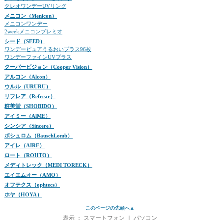
クレオワンデーUVリング
メニコン（Menicon）
メニコンワンデー
2weekメニコンプレミオ
シード（SEED）
ワンデーピュアうるおいプラス96枚
ワンデーファインUVプラス
クーパービジョン（Cooper Vision）
アルコン（Alcon）
ウルル（URURU）
リフレア（Refrear）
粧美堂（SHOBIDO）
アイミー（AlME）
シンシア（Sincere）
ボシュロム（BauschLomb）
アイレ（AIRE）
ロート（ROHTO）
メディトレック（MEDI TORECK）
エイエムオー（AMO）
オフテクス（ophtecs）
ホヤ（HOYA）
このページの先頭へ▲
表示 ：
スマートフォン
｜
パソコン