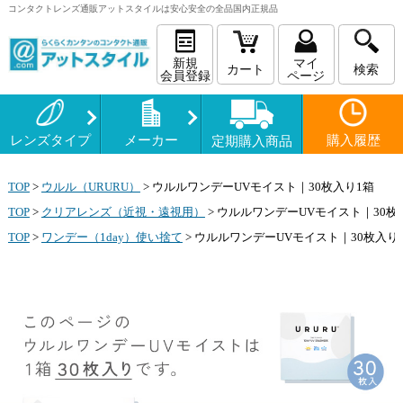
コンタクトレンズ
通販
アットスタイルは安心安全の全品国内正規品
新規
マイ
カート
検索
会員登録
ページ
レンズタイプ
メーカー
購入履歴
定期購入商品
TOP
>
ウルル（URURU）
>
ウルルワンデーUVモイスト｜30枚入り1箱
TOP
>
クリアレンズ（近視・遠視用）
>
ウルルワンデーUVモイスト｜30枚
TOP
>
ワンデー（1day）使い捨て
>
ウルルワンデーUVモイスト｜30枚入り