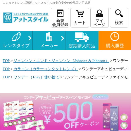
コンタクトレンズ
通販
アットスタイルは安心安全の全品国内正規品
新規
マイ
カート
検索
会員登録
ページ
レンズタイプ
メーカー
購入履歴
定期購入商品
TOP
>
ジョンソン・エンド・ジョンソン（Johnson & Johnson）
>
ワンデーア
TOP
>
カラコン（カラーコンタクトレンズ）
>
ワンデーアキュビューディフ
TOP
>
ワンデー（1day）使い捨て
>
ワンデーアキュビューディファインモイス