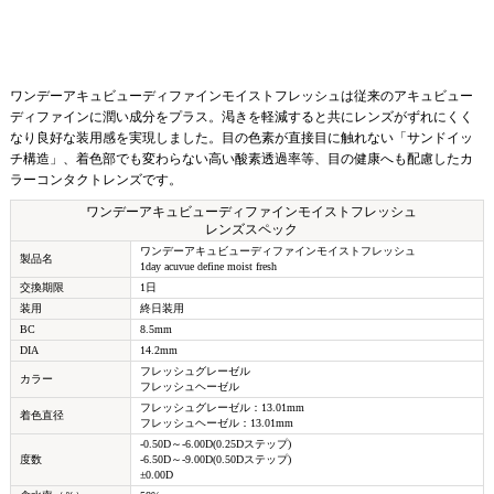
ワンデーアキュビューディファインモイストフレッシュは従来のアキュビュー
ディファインに潤い成分をプラス。渇きを軽減すると共にレンズがずれにくく
なり良好な装用感を実現しました。目の色素が直接目に触れない「サンドイッ
チ構造」、着色部でも変わらない高い酸素透過率等、目の健康へも配慮したカ
ラーコンタクトレンズです。
ワンデーアキュビューディファインモイストフレッシュ
レンズスペック
ワンデーアキュビューディファインモイストフレッシュ
製品名
1day acuvue define moist fresh
交換期限
1日
装用
終日装用
BC
8.5mm
DIA
14.2mm
フレッシュグレーゼル
カラー
フレッシュヘーゼル
フレッシュグレーゼル：13.01mm
着色直径
フレッシュヘーゼル：13.01mm
-0.50D～-6.00D(0.25Dステップ)
度数
-6.50D～-9.00D(0.50Dステップ)
±0.00D