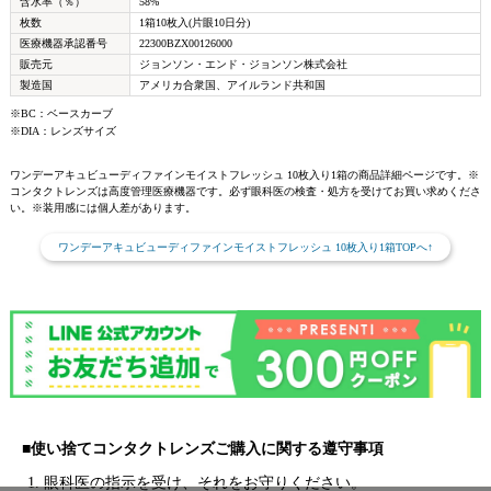
含水率（％）
58%
枚数
1箱10枚入(片眼10日分)
医療機器承認番号
22300BZX00126000
販売元
ジョンソン・エンド・ジョンソン株式会社
製造国
アメリカ合衆国、アイルランド共和国
※BC：ベースカーブ
※DIA：レンズサイズ
ワンデーアキュビューディファインモイストフレッシュ 10枚入り1箱の商品詳細ページです。※
コンタクトレンズは高度管理医療機器です。必ず眼科医の検査・処方を受けてお買い求めくださ
い。※装用感には個人差があります。
ワンデーアキュビューディファインモイストフレッシュ 10枚入り1箱TOPへ↑
■使い捨てコンタクトレンズご購入に関する遵守事項
1. 眼科医の指示を受け、それをお守りください。