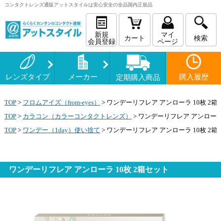
コンタクトレンズ
通販
アットスタイルは安心安全の全品国内正規品
新規
マイ
カート
検索
会員登録
ページ
レンズタイプ
メーカー
購入履歴
定期購入商品
TOP
>
フロムアイズ（from-eyes）
>
ワンデーリフレア アンローラ 10枚 2箱
TOP
>
カラコン（カラーコンタクトレンズ）
>
ワンデーリフレア アンローラ 
TOP
>
ワンデー（1day）使い捨て
>
ワンデーリフレア アンローラ 10枚 2箱
ワンデーリフレア アンローラ 10枚 2箱セット