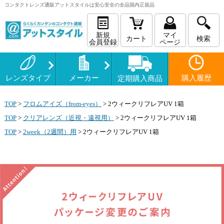
コンタクトレンズ
通販
アットスタイルは安心安全の全品国内正規品
新規
マイ
カート
検索
会員登録
ページ
レンズタイプ
メーカー
購入履歴
定期購入商品
TOP
>
フロムアイズ（from-eyes）
>
2ウィークリフレアUV 1箱
TOP
>
クリアレンズ（近視・遠視用）
>
2ウィークリフレアUV 1箱
TOP
>
2week（2週間）用
>
2ウィークリフレアUV 1箱