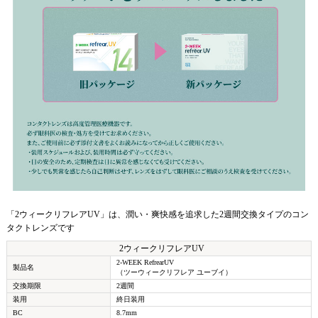
「2ウィークリフレアUV」は、潤い・爽快感を追求した2週間交換タイプのコン
タクトレンズです
2ウィークリフレアUV
2-WEEK RefrearUV
製品名
（ツーウィークリフレア ユーブイ）
交換期限
2週間
装用
終日装用
BC
8.7mm