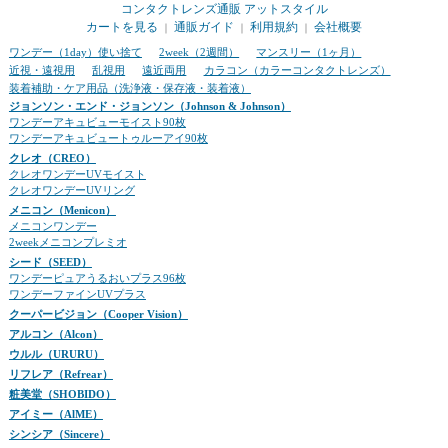
コンタクトレンズ通販 アットスタイル
カートを見る
通販ガイド
利用規約
会社概要
｜
｜
｜
ワンデー（1day）使い捨て
2week（2週間）
マンスリー（1ヶ月）
近視・遠視用
乱視用
遠近両用
カラコン（カラーコンタクトレンズ）
装着補助・ケア用品（洗浄液・保存液・装着液）
ジョンソン・エンド・ジョンソン（Johnson & Johnson）
ワンデーアキュビューモイスト90枚
ワンデーアキュビュートゥルーアイ90枚
クレオ（CREO）
クレオワンデーUVモイスト
クレオワンデーUVリング
メニコン（Menicon）
メニコンワンデー
2weekメニコンプレミオ
シード（SEED）
ワンデーピュアうるおいプラス96枚
ワンデーファインUVプラス
クーパービジョン（Cooper Vision）
アルコン（Alcon）
ウルル（URURU）
リフレア（Refrear）
粧美堂（SHOBIDO）
アイミー（AlME）
シンシア（Sincere）