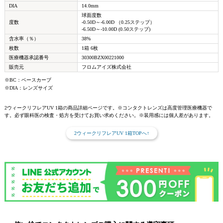
DIA
14.0mm
球面度数
度数
-0.50D～-6.00D （0.25ステップ）
-6.50D～-10.00D (0.50ステップ)
含水率（％）
38%
枚数
1箱 6枚
医療機器承認番号
30300BZX00221000
販売元
フロムアイズ株式会社
※BC：ベースカーブ
※DIA：レンズサイズ
2ウィークリフレアUV 1箱の商品詳細ページです。※コンタクトレンズは高度管理医療機器で
す。必ず眼科医の検査・処方を受けてお買い求めください。※装用感には個人差があります。
2ウィークリフレアUV 1箱TOPへ↑