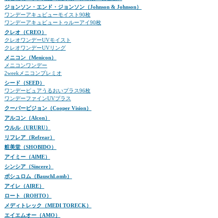
ジョンソン・エンド・ジョンソン（Johnson & Johnson）
ワンデーアキュビューモイスト90枚
ワンデーアキュビュートゥルーアイ90枚
クレオ（CREO）
クレオワンデーUVモイスト
クレオワンデーUVリング
メニコン（Menicon）
メニコンワンデー
2weekメニコンプレミオ
シード（SEED）
ワンデーピュアうるおいプラス96枚
ワンデーファインUVプラス
クーパービジョン（Cooper Vision）
アルコン（Alcon）
ウルル（URURU）
リフレア（Refrear）
粧美堂（SHOBIDO）
アイミー（AlME）
シンシア（Sincere）
ボシュロム（BauschLomb）
アイレ（AIRE）
ロート（ROHTO）
メディトレック（MEDI TORECK）
エイエムオー（AMO）