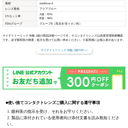
素材
stenfilcon A
レンズ着色
アクアブルー
A波：85%
UVカット率
B波：96%
FDAグループ
グループII（高含水/非イオン性）
マイデイトーリック 90枚 2箱の商品詳細ページです。※コンタクトレンズは高度管理医療機器
です。必ず眼科医の検査・処方を受けてお買い求めください。※装用感には個人差があります。
マイデイトーリック 90枚 2箱TOPへ↑
■使い捨てコンタクトレンズご購入に関する遵守事項
1. 眼科医の指示を受け、それをお守りください。
2. 製品に添付されている使用者向け添付文書を読み熟知くださ
い。