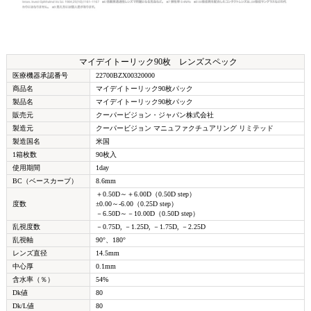
マイデイトーリック90枚 レンズスペック
医療機器承認番号
22700BZX00320000
商品名
マイデイトーリック90枚パック
製品名
マイデイトーリック90枚パック
販売元
クーパービジョン・ジャパン株式会社
製造元
クーパービジョン マニュファクチュアリング リミテッド
製造国名
米国
1箱枚数
90枚入
使用期間
1day
BC（ベースカーブ）
8.6mm
＋0.50D～＋6.00D（0.50D step）
度数
±0.00～-6.00（0.25D step）
－6.50D～－10.00D（0.50D step）
乱視度数
－0.75D, －1.25D, －1.75D, －2.25D
乱視軸
90°、180°
レンズ直径
14.5mm
中心厚
0.1mm
含水率（％）
54%
Dk値
80
Dk/L値
80