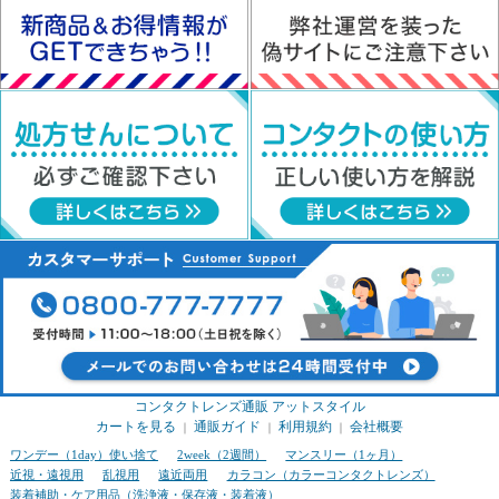
コンタクトレンズ通販 アットスタイル
カートを見る
通販ガイド
利用規約
会社概要
｜
｜
｜
ワンデー（1day）使い捨て
2week（2週間）
マンスリー（1ヶ月）
近視・遠視用
乱視用
遠近両用
カラコン（カラーコンタクトレンズ）
装着補助・ケア用品（洗浄液・保存液・装着液）