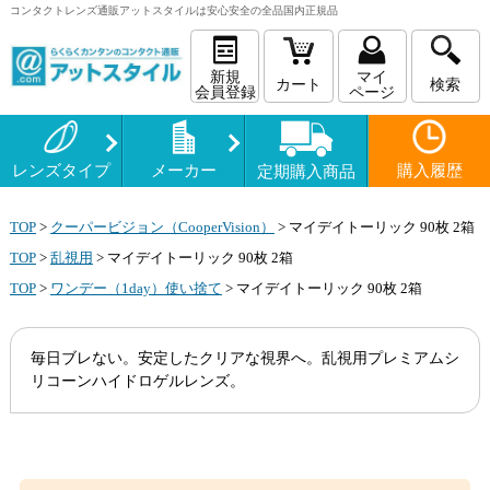
コンタクトレンズ
通販
アットスタイルは安心安全の全品国内正規品
新規
マイ
カート
検索
会員登録
ページ
レンズタイプ
メーカー
購入履歴
定期購入商品
TOP
>
クーパービジョン（CooperVision）
>
マイデイトーリック 90枚 2箱
TOP
>
乱視用
>
マイデイトーリック 90枚 2箱
TOP
>
ワンデー（1day）使い捨て
>
マイデイトーリック 90枚 2箱
毎日ブレない。安定したクリアな視界へ。乱視用プレミアムシ
リコーンハイドロゲルレンズ。