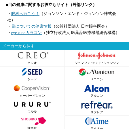
■目の健康に関するお役立ちサイト（外部リンク）
・
眼科へ行こう！
（ジョンソン・エンド・ジョンソン株式会
社）
・
目についての健康情報
（公益社団法人 日本眼科医会）
・
eye care カラコン
（独立行政法人 医薬品医療機器総合機構）
メーカーから探す
クレオ
ジョンソン･エンド･ジョンソン
シード
メニコン
クーパービジョン
アルコン
ウルル
リフレア
粧美堂
アイミー