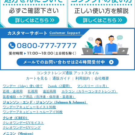
コンタクトレンズ通販 アットスタイル
カートを見る
通販ガイド
利用規約
会社概要
｜
｜
｜
ワンデー（1day）使い捨て
2week（2週間）
マンスリー（1ヶ月）
近視・遠視用
乱視用
遠近両用
カラコン（カラーコンタクトレンズ）
装着補助・ケア用品（洗浄液・保存液・装着液）
ジョンソン・エンド・ジョンソン（Johnson & Johnson）
ワンデーアキュビューモイスト90枚
ワンデーアキュビュートゥルーアイ90枚
クレオ（CREO）
クレオワンデーUVモイスト
クレオワンデーUVリング
メニコン（Menicon）