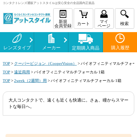
コンタクトレンズ
通販
アットスタイルは安心安全の全品国内正規品
新規
マイ
カート
検索
会員登録
ページ
レンズタイプ
メーカー
購入履歴
定期購入商品
TOP
>
クーパービジョン（CooperVision）
>
バイオフィニティマルチフォーカ
TOP
>
遠近両用
>
バイオフィニティマルチフォーカル 1箱
TOP
>
2week（2週間）用
>
バイオフィニティマルチフォーカル 1箱
大人コンタクトで、遠くも近くも快適に。さぁ、瞳からスマー
トな毎日へ。