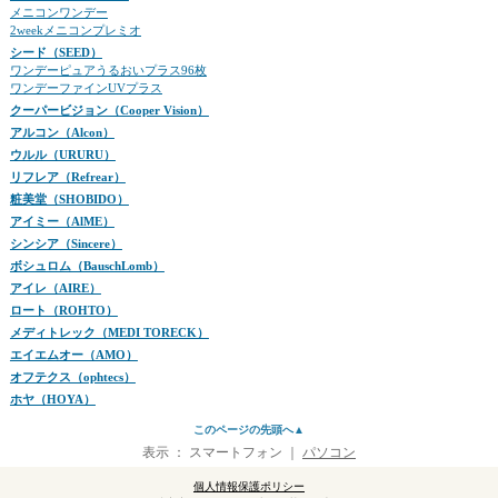
メニコンワンデー
2weekメニコンプレミオ
シード（SEED）
ワンデーピュアうるおいプラス96枚
ワンデーファインUVプラス
クーパービジョン（Cooper Vision）
アルコン（Alcon）
ウルル（URURU）
リフレア（Refrear）
粧美堂（SHOBIDO）
アイミー（AlME）
シンシア（Sincere）
ボシュロム（BauschLomb）
アイレ（AIRE）
ロート（ROHTO）
メディトレック（MEDI TORECK）
エイエムオー（AMO）
オフテクス（ophtecs）
ホヤ（HOYA）
このページの先頭へ▲
表示 ：
スマートフォン
｜
パソコン
個人情報保護ポリシー