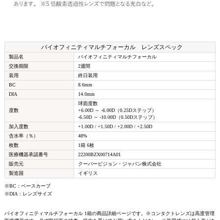
バイオフィニティマルチフォーカル レンズスペック
製品名
バイオフィニティマルチフォーカル
交換期限
2週間
装用
終日装用
BC
8.6mm
DIA
14.0mm
球面度数
度数
+6.00D ～ -6.00D（0.25Dステップ）
-6.50D ～ -10.00D（0.50Dステップ）
加入度数
+1.00D / +1.50D / +2.00D / +2.50D
含水率（％）
48%
枚数
1箱 6枚
医療機器承認番号
22200BZX00714A01
販売元
クーパービジョン・ジャパン株式会社
製造国
イギリス
※BC：ベースカーブ
※DIA：レンズサイズ
バイオフィニティマルチフォーカル 1箱の商品詳細ページです。※コンタクトレンズは高度管理