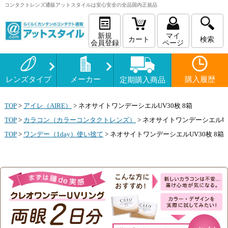
コンタクトレンズ
通販
アットスタイルは安心安全の全品国内正規品
新規
マイ
カート
検索
会員登録
ページ
レンズタイプ
メーカー
購入履歴
定期購入商品
TOP
>
アイレ（AIRE）
>
ネオサイトワンデーシエルUV30枚 8箱
TOP
>
カラコン（カラーコンタクトレンズ）
>
ネオサイトワンデーシエルUV3
TOP
>
ワンデー（1day）使い捨て
>
ネオサイトワンデーシエルUV30枚 8箱