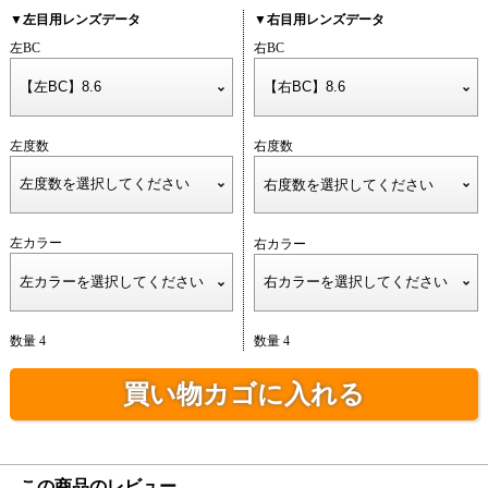
▼左目用レンズデータ
▼右目用レンズデータ
左BC
右BC
左度数
右度数
左カラー
右カラー
数量 4
数量 4
買い物カゴに入れる
この商品のレビュー