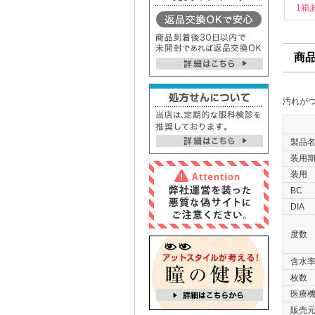
1箱
商
汚れが
製品
装用
装用
BC
DIA
度数
含水
枚数
医療
販売