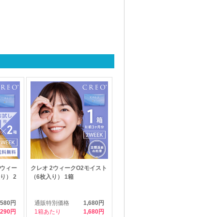
2ウィー
クレオ 2ウィークO2モイスト
り） 2
（6枚入り） 1箱
580円
通販特別価格
1,680円
290
1箱あたり
1,680