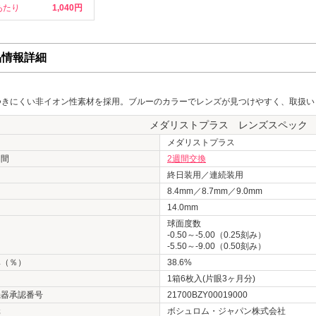
あたり
1,040
品情報詳細
つきにくい非イオン性素材を採用。ブルーのカラーでレンズが見つけやすく、取扱い
メダリストプラス レンズスペック
名
メダリストプラス
期間
2週間交換
終日装用／連続装用
8.4mm／8.7mm／9.0mm
14.0mm
球面度数
-0.50～-5.00（0.25刻み）
-5.50～-9.00（0.50刻み）
率（％）
38.6%
1箱6枚入(片眼3ヶ月分)
機器承認番号
21700BZY00019000
元
ボシュロム・ジャパン株式会社