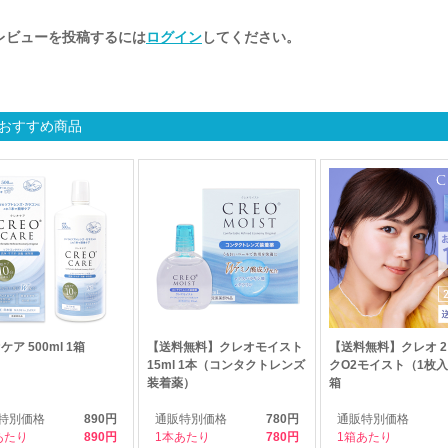
レビューを投稿するには
ログイン
してください。
おすすめ商品
ア 500ml 1箱
【送料無料】クレオモイスト
【送料無料】クレオ 
15ml 1本（コンタクトレンズ
クO2モイスト（1枚入
装着薬）
箱
特別価格
890円
通販特別価格
780円
通販特別価格
あたり
890
1本あたり
780
1箱あたり