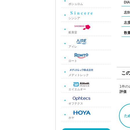
DIA
ボシュロム
左B
シンシア
左
数
粧美堂
アイレ
ロート
こ
メディトレック
1件の
エイエムオー
評価
オフテクス
た
ホヤ