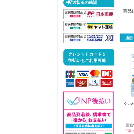
▾配送状況の確認
商品
通販
クレジットカード＆
後払いもご利用可能！
クレオケ
通販
1本