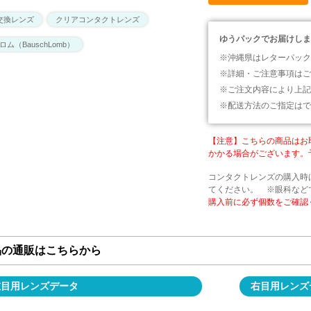
交換レンズ
クリアコンタクトレンズ
ゆうパックでお届けしま
ム（BauschLomb）
沖縄県はレターパック
詳細・ご注意事項はご
ご注文内容により上記
配送方法のご指定はで
【注意】こちらの商品はお
かかる場合がございます。
コンタクトレンズの購入時
てください。 ※眼科など
購入前に必ず個数をご確認
品の通販はこちらから
左目用レンズデータ
右目用レンズ