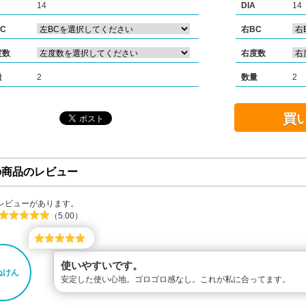
14
DIA
14
C
右BC
度数
右度数
量
2
数量
2
買
の商品のレビュー
レビューがあります。
（5.00）
使いやすいです。
ぬけん
安定した使い心地。ゴロゴロ感なし。これが私に合ってます。