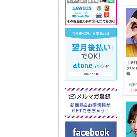
【送料
クO2
箱
通販
1箱