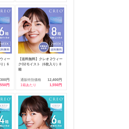
2ウィー
【送料無料】クレオ 2ウィー
り）6
クO2モイスト（6枚入り）8
箱
,300円
通販特別価格
12,400円
,550
1箱あたり
1,550