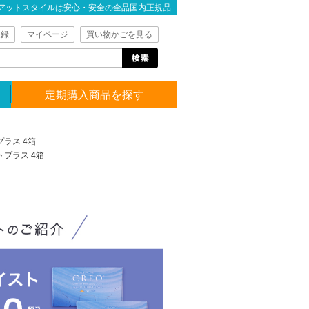
アットスタイルは安心・安全の全品国内正規品
登録
マイページ
買い物かごを見る
定期購入商品を探す
ラス 4箱
トプラス 4箱