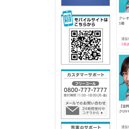
クレオ
1箱
通販
1箱
【送料
クUV
通販