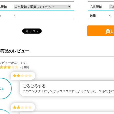
乱視軸
右乱視軸
量
4
数量
4
買
の商品のレビュー
レビューがあります。
（3.86）
ごろごろする
にょ
このコンタクトにしてからゴロゴロするようになった…でも乾き