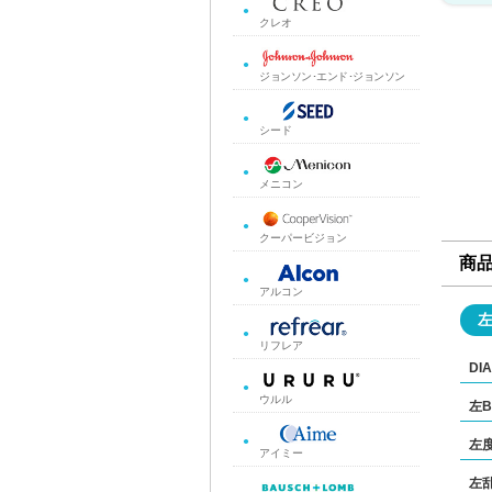
クレオ
ジョンソン･エンド･ジョンソン
シード
メニコン
クーパービジョン
商
アルコン
リフレア
DIA
ウルル
左B
左
アイミー
左