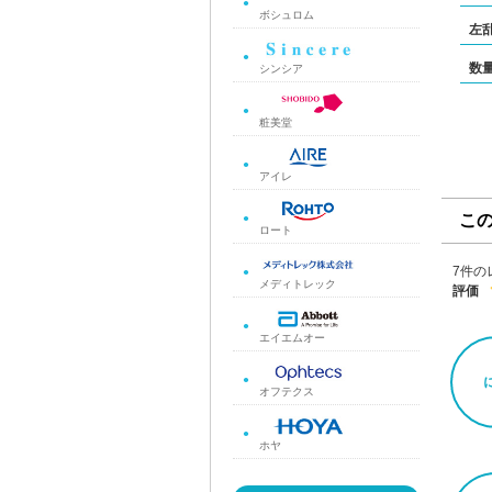
ボシュロム
左
数
シンシア
粧美堂
アイレ
こ
ロート
7件の
メディトレック
評価
エイエムオー
オフテクス
ホヤ