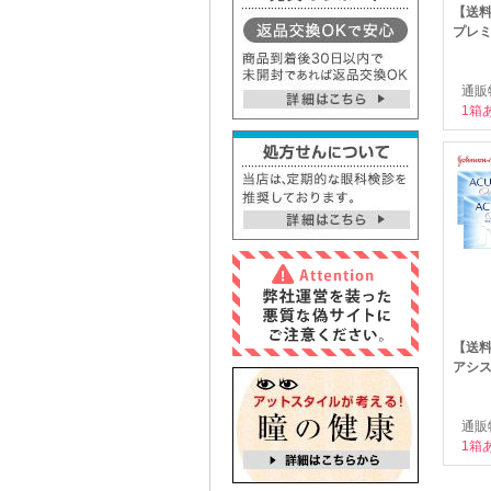
【送料
プレミ
通販
1箱
【送
アシス
通販
1箱