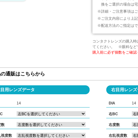
換をご選択の場合は宅
詳細・ご注意事項はご
ご注文内容により上記
配送方法のご指定はで
コンタクトレンズの購入時
てください。 ※眼科など
購入前に必ず個数をご確認
品の通販はこちらから
左目用レンズデータ
右目用レンズ
14
DIA
14
C
右BC
度数
右度数
乱視度数
右乱視度数