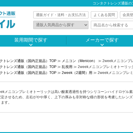
コンタクトレンズ通販の
通販ガイド・送料・お支払方法
よくある質問
会員
装用期間で探す
メーカーで探す
クトレンズ通販（国内正規品）TOP
≫
メニコン（Menicon）
≫ 2weekメニコン
クトレンズ通販（国内正規品）TOP
≫
乱視用
≫ 2weekメニコンプレミオトーリック
クトレンズ通販（国内正規品）TOP
≫
2week（2週間）用
≫ 2weekメニコンプレ
weekメニコンプレミオトーリックは高い酸素透過性を持つシリコーンハイドロゲル
安定させるため、左右がやや厚く、上下の厚みも非対称な瞳の形状を考慮したレンズ
ります。