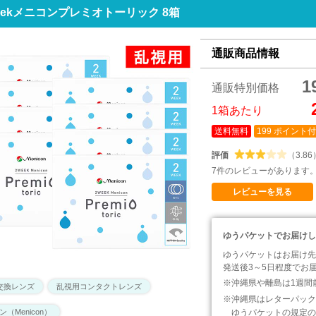
eekメニコンプレミオトーリック 8箱
通販商品情報
1
通販特別価格
1箱あたり
送料無料
199 ポイント
評価
（3.86
7件のレビューがあります
レビューを見る
ゆうパケットでお届けし
ゆうパケットはお届け先
発送後3～5日程度でお
沖縄県や離島は1週間
交換レンズ
乱視用コンタクトレンズ
沖縄県はレターパック
（Menicon）
ゆうパケットの規定の