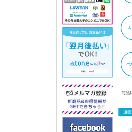
ム
パ
商品
通販