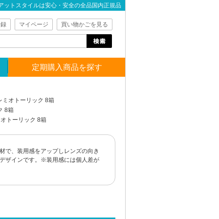
アットスタイルは安心・安全の全品国内正規品
登録
マイページ
買い物かごを見る
定期購入商品を探す
プレミオトーリック 8箱
 8箱
ミオトーリック 8箱
素材で、装用感をアップしレンズの向き
デザインです。※装用感には個人差が