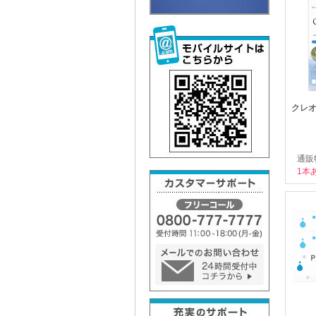
クレオケ
通販
1本