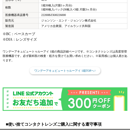
1箱30枚入(片眼1ヶ月分)
枚数
1箱90枚入パック(30枚入×3箱 片眼3ヶ月分)
医療機器承認番号
22200BZX00226000
販売元
ジョンソン・エンド・ジョンソン株式会社
製造国
アメリカ合衆国、アイルランド共和国
※BC：ベースカーブ
※DIA：レンズサイズ
ワンデーアキュビュートゥルーアイ 1箱の商品詳細ページです。※コンタクトレンズは高度管理
医療機器です。必ず眼科医の検査・処方を受けてお買い求めください。※装用感には個人差があ
ります。
ワンデーアキュビュートゥルーアイ 1箱TOPへ↑
■使い捨てコンタクトレンズご購入に関する遵守事項