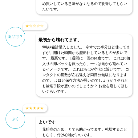
め買いしている意味がなくなるので改善してもらい
たいです。
★
☆
☆
☆
☆
返品可？
最初から壊れてます。
90枚4箱計購入しました。 今すでに半分ほど使ってま
すが、開けた瞬間から型崩れしているものが多いで
す。 最悪です。 1週間に一回の頻度です。 これは6個
入りの卵パックを買ったら、一つは元から割れてい
るイメージです。 これはもはや詐欺に近いです。 コ
ンタクトの度数が左右違えば両目分無駄になります
ので。 よほど保存方法が悪いのでしょうか？それと
も輸送手段が悪いのでしょうか？ お金を返してほし
いぐらいです。
★
★
★
★
★
ぷく
よいです
花粉症のため、とても助かってます。乾燥すること
もなく、付け心地がいいです。