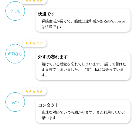
★
★
★
★
★
ぐっち
快適です
裸眼生活が長くて、眼鏡は違和感があるのでtrueeye
は快適です♪
★
★
★
☆
☆
名前なし
外すの忘れます
着けている感覚を忘れてしまいます。 誤って着けた
まま寝てしまいました。 （笑） 私には会っていま
す。
★
★
★
★
★
あつ
コンタクト
迅速な対応でいつも助かります。また利用したいと
思います。