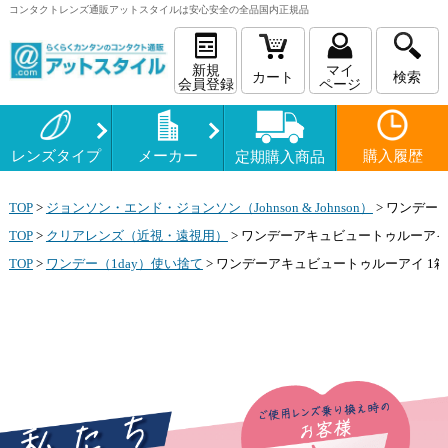
コンタクトレンズ
通販
アットスタイルは安心安全の全品国内正規品
新規
マイ
カート
検索
会員登録
ページ
レンズタイプ
メーカー
購入履歴
定期購入商品
TOP
>
ジョンソン・エンド・ジョンソン（Johnson & Johnson）
>
ワンデーア
TOP
>
クリアレンズ（近視・遠視用）
>
ワンデーアキュビュートゥルーアイ 
TOP
>
ワンデー（1day）使い捨て
>
ワンデーアキュビュートゥルーアイ 1箱