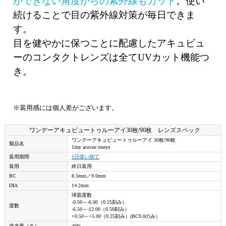
ができない角度からの紫外線もカット
。使い
続けることで目の紫外線対策が毎日できま
す。
目を健やかに保つことに配慮したアキュビュ
ーのコンタクトレンズは全てUVカット機能つ
き。
※装用感には個人差がございます。
ワンデーアキュビュートゥルーアイ30枚/90枚 レンズスペック
ワンデーアキュビュートゥルーアイ 30枚/90枚
製品名
1day acuvue trueye
装用期間
1日使い捨て
装用
終日装用
BC
8.5mm／9.0mm
DIA
14.2mm
球面度数
-0.50～-6.00（0.25刻み）
度数
-6.50～-12.00（0.50刻み）
+0.50～+5.00（0.25刻み）(BC9.0のみ）
含水率（％）
46%