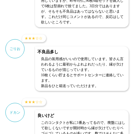
用していますが、昨年9月に90枚4箱セットを購入し
て6枚は型崩れで捨てました。3日分ではあります
が、そもそも不良品はあってはならないと思いま
す。これだけ同じコメントがあるので、反応はして
欲しいところです。
★
★
★
☆
☆
ごりお
不良品多し
良品の装用感がいいので使用しています。皆さん言
われるように最初からよれよれだったり、縁が欠け
ているものが混じっています。
10枚くらい貯まるとサポートセンターに連絡してい
ます。
新品をひと箱送っていただけます。
★
★
★
☆
☆
ドカン
良いけど
このコンタクトが私に1番あってるので、廃盤にはし
て欲しくないですが開封時から縁が欠けていたりベ
ゴベゴしているものが多いです、数ではそんなに多