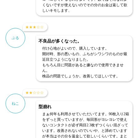
くないですが使えないのでその分のお金は返して欲
しいキモします、
★
★
★
☆
☆
ぶる
不良品が多くなった。
付け心地がよいので、購入しています。
開封時、形の悪いもの、ふちがシワシワのものが最
近目立つようになりました。
もちろん目に問題があると嫌なので使用できませ
ん。
検品の問題でしょうか。改善してほしいです。
★
★
☆
☆
☆
ねこ
型崩れ
まぁ何年も利用させていただいてます。90枚入り2箱
をずっと買っていますが、毎回形がヨレヨレで使え
ないコンタクトが必ず両目2.3枚ずつくらい混ざって
います。改善されないのでいいや、と諦めています
が本当はその分を返金して欲しいくらいです。まと